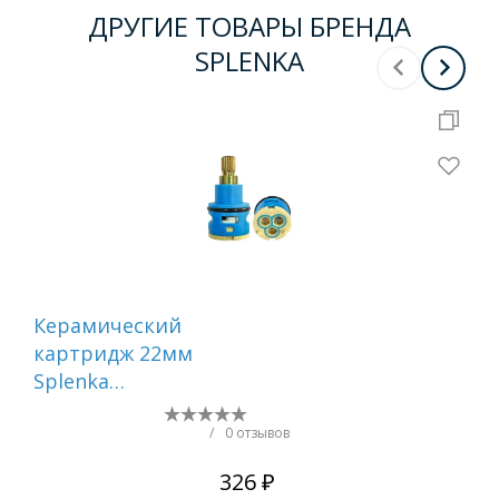
ДРУГИЕ ТОВАРЫ БРЕНДА
SPLENKA
Керамический
Ке
картридж 22мм
ка
Splenka
Spl
переключения
см
режимов , S500.542
S50
/
0 отзывов
326 ₽