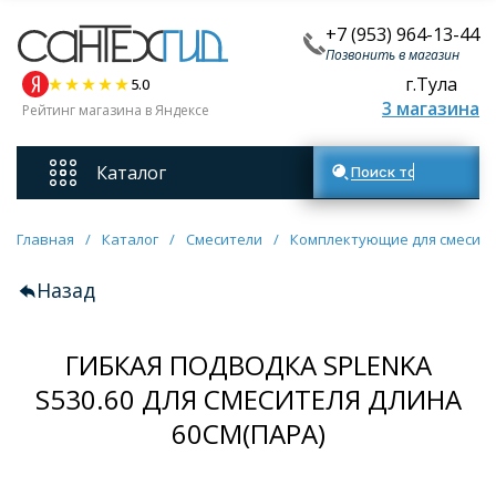
+7 (953) 964-13-44
Позвонить в магазин
г.Тула
5.0
3 магазина
Рейтинг магазина в Яндексе
Каталог
Поиск товаров
Смесители
Главная
/
Каталог
/
Смесители
/
Комплектующие для смесит
Назад
Унитазы
ГИБКАЯ ПОДВОДКА SPLENKA
Мебель для ванных комнат
S530.60 ДЛЯ СМЕСИТЕЛЯ ДЛИНА
Ванны
60СМ(ПАРА)
Кухонные мойки