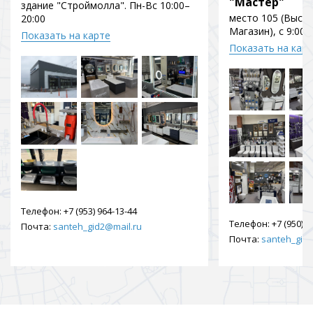
"Мастер"
здание "Строймолла". Пн-Вс 10:00–
место 105 (Выст
20:00
Магазин), с 9:00 
Показать на карте
Показать на кар
Телефон:
+7 (953) 964-13-44
Телефон:
+7 (950) 9
Почта:
santeh_gid2@mail.ru
Почта:
santeh_gid2