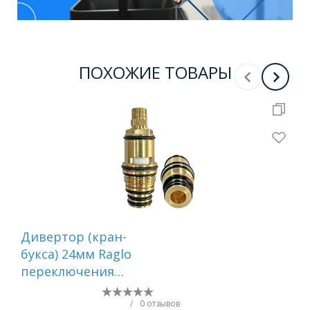
ПОХОЖИЕ ТОВАРЫ
Дивертор (кран-
Ди
букса) 24мм Raglo
бук
переключения
пе
режимов (40 шлицов)
ре
R501.527B
R50
/
0 отзывов