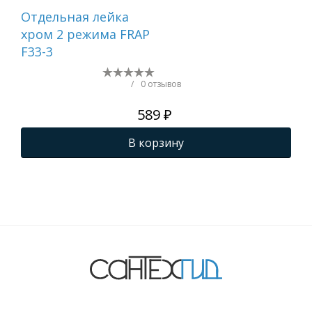
Отдельная лейка
Вту
хром 2 режима FRAP
F33-3
/
0 отзывов
589 ₽
В корзину