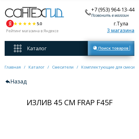
+7 (953) 964-13-44
Позвонить в магазин
г.Тула
5.0
3 магазина
Рейтинг магазина в Яндексе
Каталог
Поиск товаров
Смесители
Главная
/
Каталог
/
Смесители
/
Комплектующие для смесит
Назад
Унитазы
ИЗЛИВ 45 СМ FRAP F45F
Мебель для ванных комнат
Ванны
Кухонные мойки