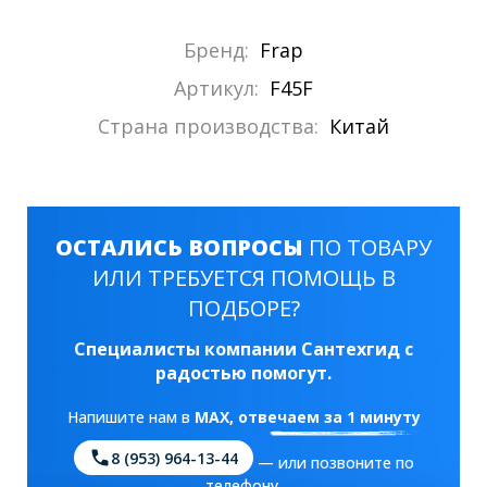
Бренд:
Frap
Артикул:
F45F
Страна производства:
Китай
ОСТАЛИСЬ ВОПРОСЫ
ПО ТОВАРУ
ИЛИ ТРЕБУЕТСЯ ПОМОЩЬ В
ПОДБОРЕ?
Специалисты компании Сантехгид с
радостью помогут.
Напишите нам в
MAX
, отвечаем за 1 минуту
8 (953) 964-13-44
— или позвоните по
телефону.