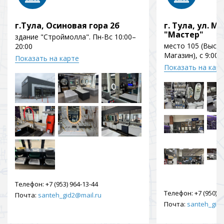
г.Тула, Осиновая гора 2б
г. Тула, ул. Мо
"Мастер"
здание "Строймолла". Пн-Вс 10:00–
место 105 (Выст
20:00
Магазин), с 9:00 
Показать на карте
Показать на кар
Телефон:
+7 (953) 964-13-44
Телефон:
+7 (950) 9
Почта:
santeh_gid2@mail.ru
Почта:
santeh_gid2