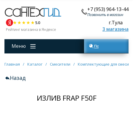
+7 (953) 964-13-44
Позвонить в магазин
г.Тула
5.0
3 магазина
Рейтинг магазина в Яндексе
Меню
Поиск товаров
Главная
/
Каталог
/
Смесители
/
Комплектующие для смесит
Назад
ИЗЛИВ FRAP F50F