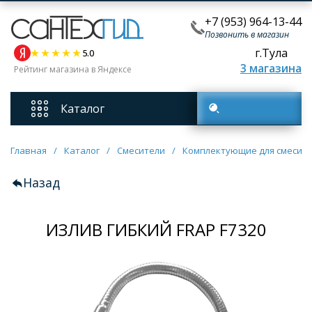
+7 (953) 964-13-44
Позвонить в магазин
г.Тула
5.0
3 магазина
Рейтинг магазина в Яндексе
Каталог
Поиск товаров
Смесители
Главная
/
Каталог
/
Смесители
/
Комплектующие для смесит
Назад
Унитазы
ИЗЛИВ ГИБКИЙ FRAP F7320
Мебель для ванных комнат
Ванны
Кухонные мойки