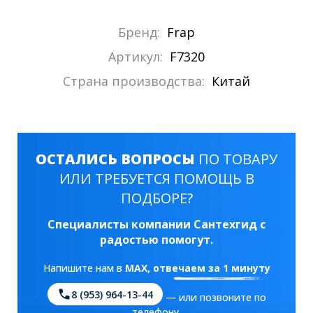
Бренд:
Frap
Артикул:
F7320
Страна производства:
Китай
ОСТАЛИСЬ ВОПРОСЫ
ПО ТОВАРУ
ИЛИ ТРЕБУЕТСЯ ПОМОЩЬ В
ПОДБОРЕ?
Специалисты компании Сантехгид с
радостью помогут.
Напишите нам в
MAX
, отвечаем за 1 минуту
8 (953) 964-13-44
— или позвоните по
телефону.