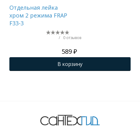
Отдельная лейка
Вту
хром 2 режима FRAP
F33-3
/
0 отзывов
589 ₽
В корзину