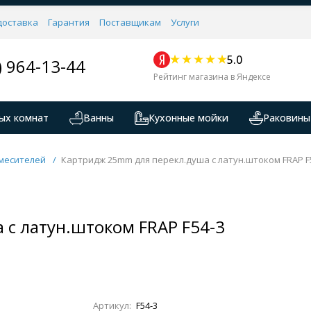
доставка
Гарантия
Поставщикам
Услуги
5.0
) 964-13-44
Рейтинг магазина в Яндексе
ых комнат
Ванны
Кухонные мойки
Раковины
месителей
/
Картридж 25mm для перекл.душа с латун.штоком FRAP F
с латун.штоком FRAP F54-3
Артикул:
F54-3