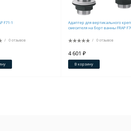
P F71-1
Адаптер для вертикального кре
смесителя на борт ванны FRAP F7
/
0 отзывов
/
0 отзывов
4 601 ₽
ину
В корзину