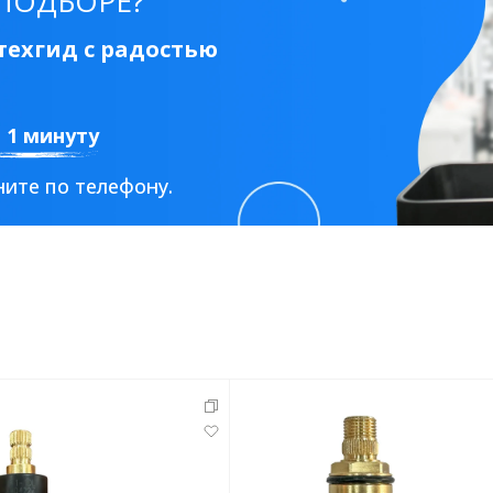
ПОДБОРЕ?
ехгид с радостью
а 1 минуту
ите по телефону.