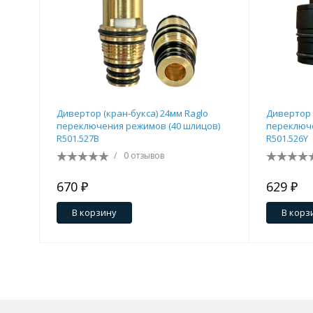
Дивертор (кран-букса) 24мм Raglo
Дивертор 
переключения режимов (40 шлицов)
переключе
R501.527B
R501.526Y
/
0 отзывов
670 ₽
629 ₽
В корзину
В корз