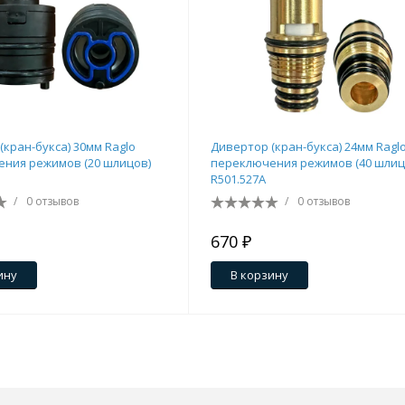
(кран-букса) 30мм Raglo
Дивертор (кран-букса) 24мм Ragl
ния режимов (20 шлицов)
переключения режимов (40 шлиц
R501.527A
/
0 отзывов
/
0 отзывов
670 ₽
ину
В корзину