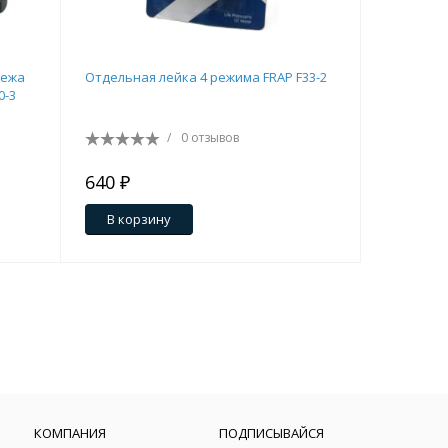
пежа
Отдельная лейка 4 режима FRAP F33-2
Картридж 
0-3
/
0 отзывов
640 ₽
543 ₽
В корзину
В кор
КОМПАНИЯ
ПОДПИСЫВАЙСЯ