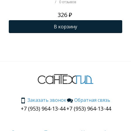
режимов , S500.542
S50
/
0 отзывов
326 ₽
В корзину
Заказать звонок
Обратная связь
+7 (953) 964-13-44
+7 (953) 964-13-44