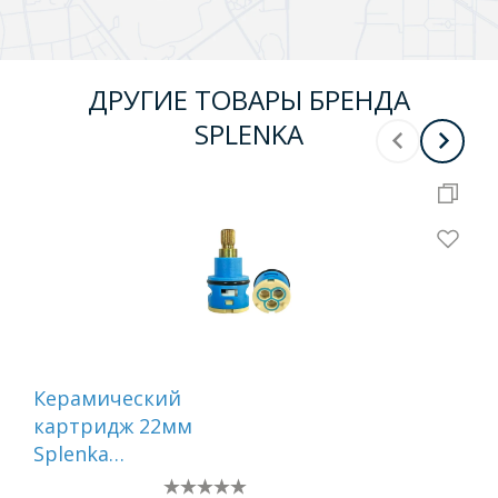
ДРУГИЕ ТОВАРЫ БРЕНДА
SPLENKA
Керамический
Ке
картридж 22мм
ка
Splenka
Spl
переключения
см