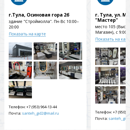
г.Тула, Осиновая гора 2б
г. Тула, ул. Мо
"Мастер"
здание "Строймолла". Пн-Вс 10:00–
место 105 (Выст
20:00
Магазин), с 9:00 
Показать на карте
Показать на кар
Телефон:
+7 (953) 964-13-44
Телефон:
+7 (950) 9
Почта:
santeh_gid2@mail.ru
Почта:
santeh_gid2