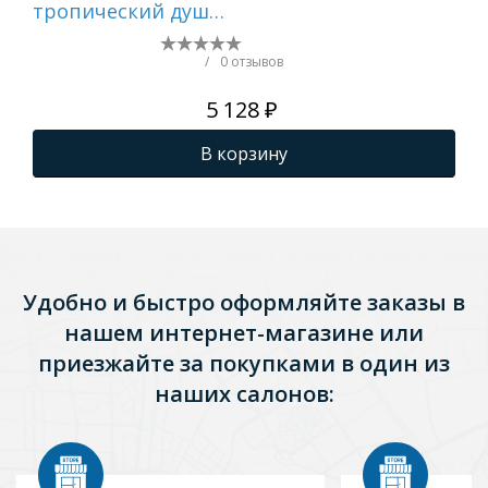
тропический душ
∅2
∅300мм
пла
нержавеющая сталь,
S45
/
0 отзывов
черный R451.56.06
5 128 ₽
В корзину
Удобно и быстро оформляйте заказы в
нашем интернет-магазине или
приезжайте за покупками в один из
наших салонов: