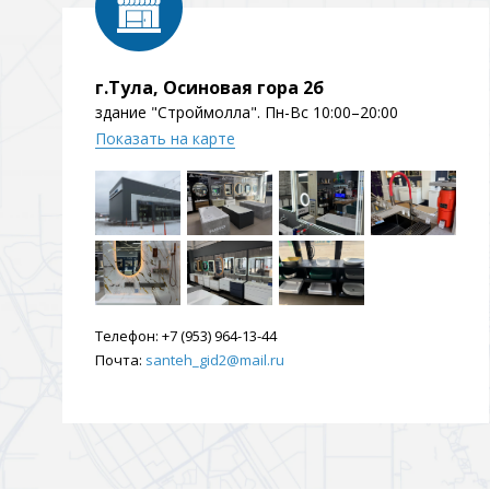
Душевые уголки и огражд
3 категории
г.Тула, Осиновая гора 2б
здание "Строймолла". Пн-Вс 10:00–20:00
Двери и перегородки
Душевые огражден
Показать на карте
Трапы для душевых
3 категории
Телефон:
+7 (953) 964-13-44
Квадратные
Комплектующие
Лине
Почта:
santeh_gid2@mail.ru