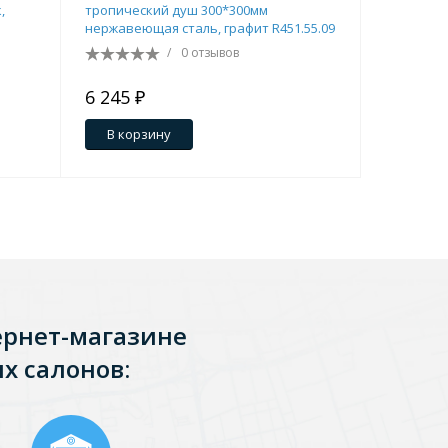
,
тропический душ 300*300мм
тропичес
нержавеющая сталь, графит R451.55.09
нержавеющ
/
0 отзывов
Перейти в раздел
6 245 ₽
6 127 ₽
В корзину
В кор
Перейти в раздел
ернет-магазине
тика
Керамические
х салонов: