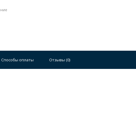
ение
Стальные
Чугунные
Ванны 100 см
Отдельно
140 см
Ванны 150 см
Ванны 160 см
Ванны 17
Способы оплаты
Отзывы (
0
)
плектующие для ванн
й стали
Двойные
Сушилки и диспенсеры для моек