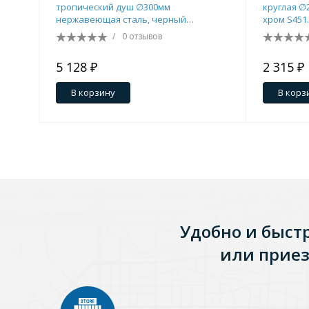
тропический душ ∅300мм
круглая ∅
нержавеющая сталь, черный
хром S451
Зеркала
R451.56.06
/
0 отзывов
1 категория
5 128 ₽
2 315 ₽
В корзину
В корз
Зеркала с подсветкой
Душевые поддоны
7 категорий
Удобно и быст
Акриловые
Из литьевого мрамора
или приез
Комплектующие к поддонам