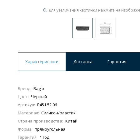
Для увеличения картинки нажмите на изображ
Ванны
19 категорий
Акриловые
Из литьевого мрамора
Ванны 120 см
Ванны 130 см
Ванны 
Характеристики
Доставка
Гарантия
Ванны 200 см
Экраны для ванн
Ком
Бренд:
Raglo
Цвет:
Черный
Кухонные мойки
Артикул:
R451.52.06
15 категорий
Материал:
Силикон/пластик
Страна производства:
Китай
Из искусственного камня
Из нержавеюще
Форма:
прямоугольная
Гарантия:
1 год