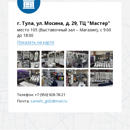
ения
г. Тула, ул. Мосина, д. 29, ТЦ "Мастер"
место 105 (Выставочный зал – Магазин), с 9:00
ия
На борт ванной
до 18:00
Показать на карте
йные
Телефон:
+7 (950) 928-78-21
Почта:
santeh_gid2@mail.ru