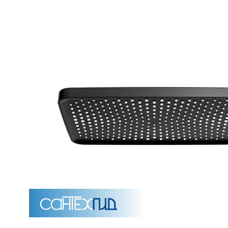
Унитазы
15 категорий
Напольные
Подвесные
Моноблоки
Приставные
Угловые с бачком
Уни
Комплектующие для инсталляций и кнопки смы
Мебель для ванных комна
7 категорий
Тумбы для ванной
Зеркало шкаф
П