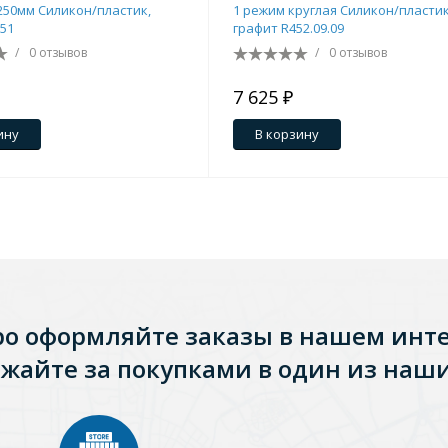
250мм Силикон/пластик,
1 режим круглая Силикон/пластик
.51
графит R452.09.09
/
0 отзывов
/
0 отзывов
7 625 ₽
ину
В корзину
ро оформляйте заказы в нашем инт
Стальные
Из искусственного камня
Из стеклоплас
жайте за покупками в один из наши