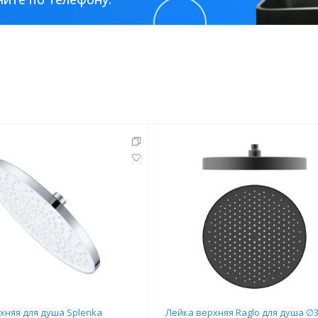
тующие
мнат
Ершики
Полки
хняя для душа Splenka
Лейка верхняя Raglo для душа ∅