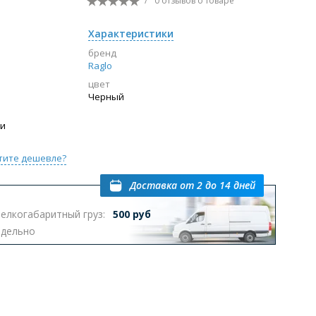
/
0 отзывов
о товаре
Перейти в раздел
Характеристики
бренд
Raglo
цвет
ы с инсталляцией
Биде
Писсуары
Черный
выпуском
ии
тите дешевле?
Доставка
от 2 до 14 дней
елкогабаритный груз:
500 руб
Перейти в раздел
тдельно
омплектующие для мебели