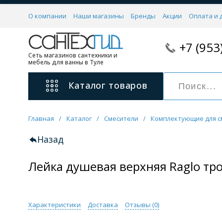
О компании
Наши магазины
Бренды
Акции
Оплата и 
+7 (953
Сеть магазинов сантехники и
мебель для ванны в Туле
Каталог
товаров
Главная
/
Каталог
/
Смесители
/
Комплектующие для с
Смесители
11 категорий
Назад
Лейка душевая верхняя Raglo тр
Для ванны с душем
Для раковины
С гигиеническим душем
На борт ванной
Характеристики
Доставка
Отзывы (
0
)