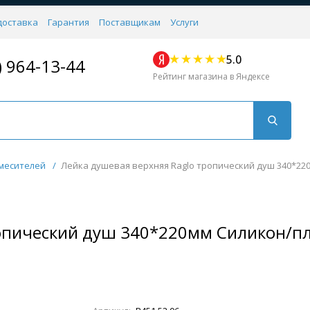
доставка
Гарантия
Поставщикам
Услуги
5.0
) 964-13-44
Рейтинг магазина в Яндексе
месителей
/
Лейка душевая верхняя Raglo тропический душ 340*220
опический душ 340*220мм Силикон/пл
Для кухни
Для душа
Для биде
Душевые стой
Напольные
Комплектующие