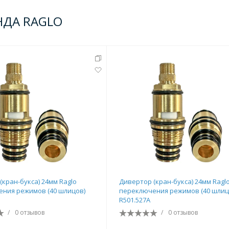
НДА RAGLO
(кран-букса) 24мм Raglo
Дивертор (кран-букса) 24мм Ragl
ния режимов (40 шлицов)
переключения режимов (40 шлиц
R501.527A
/
0 отзывов
/
0 отзывов