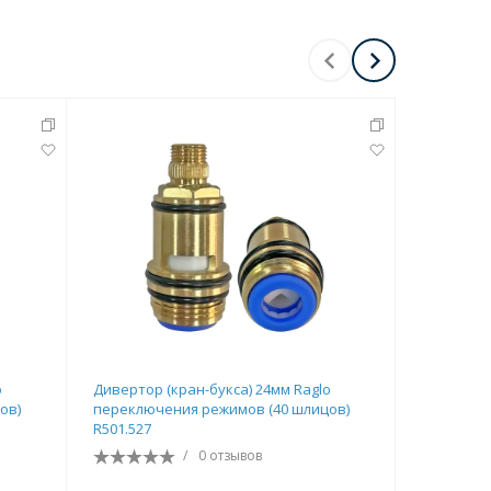
o
Дивертор (кран-букса) 24мм Raglo
Дивертор 
ов)
переключения режимов (40 шлицов)
R501.527
R501.527
шлицов)
/
0 отзывов