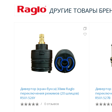
ДРУГИЕ ТОВАРЫ БРЕ
Дивертор (кран-букса) 30мм Raglo
Дивертор 
переключения режимов (20 шлицов)
переключе
R501.526Y
R501.527B
/
0 отзывов