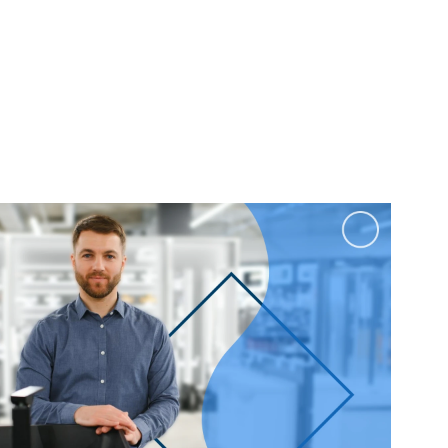
100 см
Перейти в раздел
альные
Подвесные
60 см
65 см
70 см
80 см
Перейти в раздел