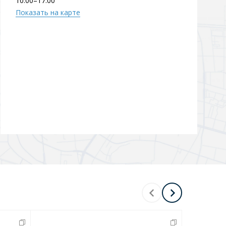
10:00–17:00
Показать на карте
-
5
%
Х