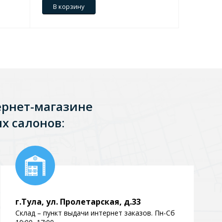
В корзину
В кор
ернет-магазине
х салонов:
г.Тула, ул. Пролетарская, д.33
Склад – пункт выдачи интернет заказов. Пн-Сб