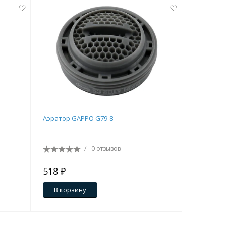
Аэратор GAPPO G79-8
Душевая 
GAPPO G2
/
0 отзывов
518 ₽
57 638 
3 034 ₽
В корзину
В кор