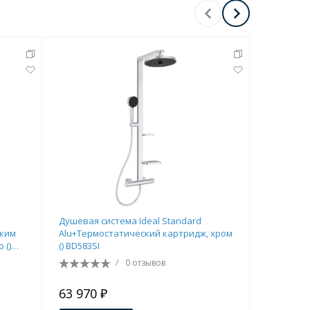
Душевая система Ideal Standard
Смеситель
ским
Alu+Термостатический картридж, хром
душем вс
 ()
() BD583SI
R20.54.33
/
0 отзывов
63 970 ₽
14 819 