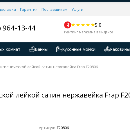
доставка
Гарантия
Поставщикам
Услуги
5.0
) 964-13-44
Рейтинг магазина в Яндексе
ых комнат
Ванны
Кухонные мойки
Раковины
гигиенической лейкой сатин нержавейка Frap F20806
ской лейкой сатин нержавейка Frap F2
Артикул:
F20806