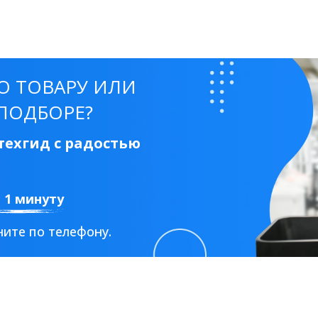
О ТОВАРУ ИЛИ
ПОДБОРЕ?
ехгид с радостью
а 1 минуту
ите по телефону.