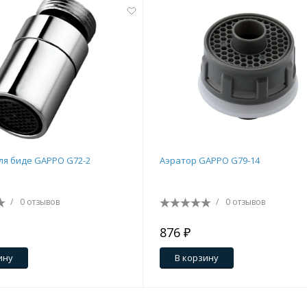
ля биде GAPPO G72-2
Аэратор GAPPO G79-14
/
0 отзывов
/
0 отзывов
876 ₽
ину
В корзину