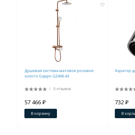
Душевая система матовое розовое
Аэратор д
золото Gappo G2406-43
/
0 отзывов
57 466 ₽
732 ₽
В корзину
В корз