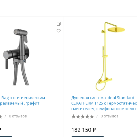
 Raglo с гигиеническим
Душевая система Ideal Standard
раиваемый , графит
CERATHERM T125 с Термостатиче
смесителем, шлифованное золото
A7589A2
/
0 отзывов
/
0 отзывов
₽
182 150 ₽