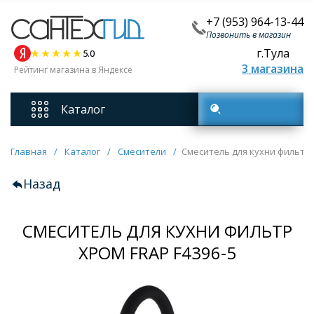
+7 (953) 964-13-44
Позвонить в магазин
г.Тула
5.0
3 магазина
Рейтинг магазина в Яндексе
Каталог
Поиск товаров
Смесители
Главная
/
Каталог
/
Смесители
/
Смеситель для кухни фильтр 
Назад
Унитазы
СМЕСИТЕЛЬ ДЛЯ КУХНИ ФИЛЬТР
Мебель для ванных комнат
ХРОМ FRAP F4396-5
Ванны
Кухонные мойки