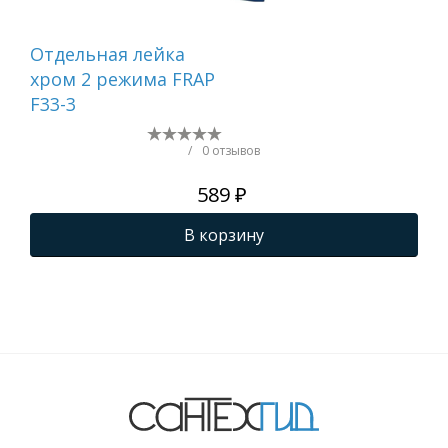
Отдельная лейка
Вту
хром 2 режима FRAP
F33-3
/
0 отзывов
589 ₽
В корзину