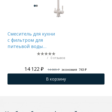
Смеситель для кухни
Сме
c фильтром для
FRA
питеьвой воды
молочный FRAP
F4352-24
/
0 отзывов
14 122 ₽
14 865 ₽
экономия
743 ₽
В корзину