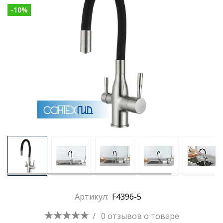
-
10
%
Раковины
Душевые кабины
Полотенцесушители
Аксессуары для ванных комнат
Зеркала
Душевые поддоны
Артикул:
F4396-5
Душевые уголки и ограждения
/
0 отзывов
о товаре