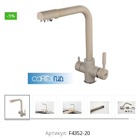
-
5
%
Раковины
Душевые кабины
Полотенцесушители
Аксессуары для ванных комнат
Зеркала
Душевые поддоны
Душевые уголки и ограждения
Артикул:
F4352-20