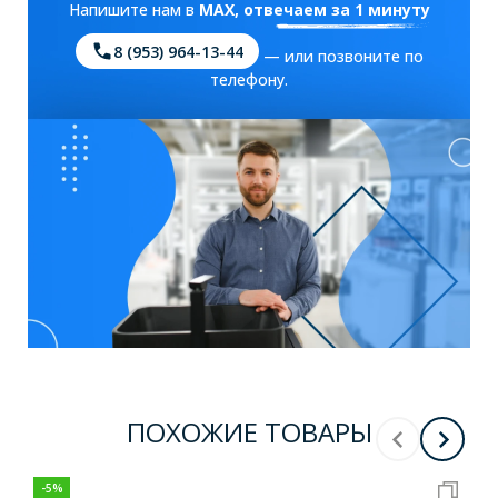
Напишите нам в
MAX
, отвечаем за 1 минуту
8 (953) 964-13-44
— или позвоните по
телефону.
ПОХОЖИЕ ТОВАРЫ
-
5
%