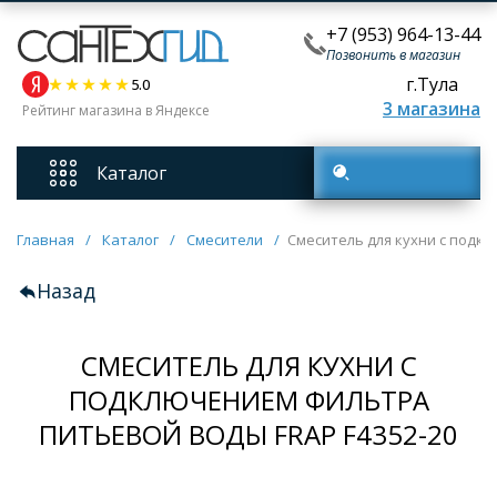
+7 (953) 964-13-44
Позвонить в магазин
г.Тула
5.0
3 магазина
Рейтинг магазина в Яндексе
Каталог
Поиск товаров
Смесители
Главная
/
Каталог
/
Смесители
/
Смеситель для кухни с подк
Назад
Унитазы
СМЕСИТЕЛЬ ДЛЯ КУХНИ С
Мебель для ванных комнат
ПОДКЛЮЧЕНИЕМ ФИЛЬТРА
ПИТЬЕВОЙ ВОДЫ FRAP F4352-20
Ванны
Кухонные мойки