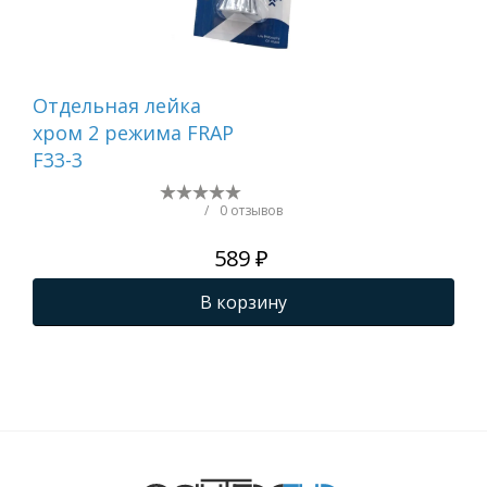
Отдельная лейка
Вту
хром 2 режима FRAP
F33-3
/
0 отзывов
589 ₽
В корзину