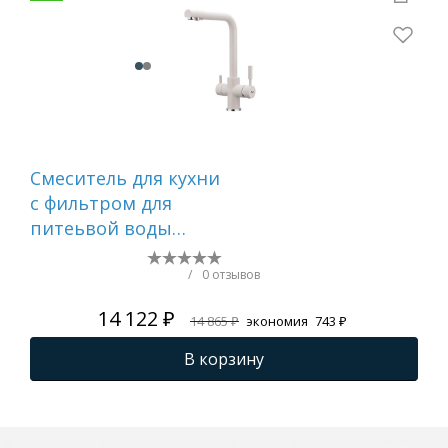
Смеситель для кухни
Сме
c фильтром для
FRA
питеьвой воды
молочный FRAP
F4352-24
/
0 отзывов
14 122 ₽
14 865 ₽
экономия
743 ₽
В корзину