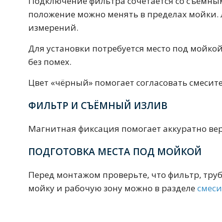
Подключение фильтра сочетается со съёмным
Смесители для моек
40 см
45 см
положение можно менять в пределах мойки.
измерений.
Для установки потребуется место под мойкой
Раковины
23 категории
без помех.
Цвет «чёрный» помогает согласовать смесит
Мебельные раковины
Квадратные
ФИЛЬТР И СЪЁМНЫЙ ИЗЛИВ
На стиральную машину
С пьедесталом
Магнитная фиксация помогает аккуратно вер
90 см
100 см
120 см
130 см
ПОДГОТОВКА МЕСТА ПОД МОЙКОЙ
Перед монтажом проверьте, что фильтр, тру
Душевые кабины
мойку и рабочую зону можно в разделе
смеси
1 категория