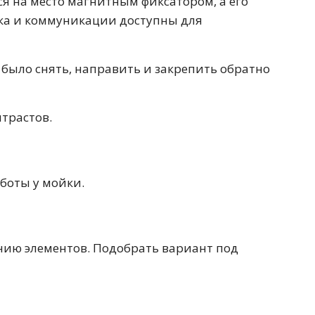
я на место магнитным фиксатором, а его
100 см
йка и коммуникации доступны для
 было снять, направить и закрепить обратно
Перейти в раздел
трастов.
альные
Подвесные
60 см
65 см
70 см
80 см
боты у мойки.
нию элементов. Подобрать вариант под
Перейти в раздел