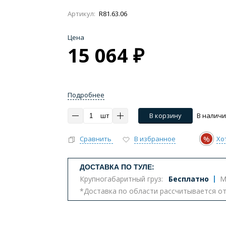
Артикул:
R81.63.06
Цена
15 064 ₽
Импульсные, умные
Инсталляции
Комплект
тазы с биде
Бюджетные унитазы
С вертикальным 
Подробнее
ва
Комплектующие для унитазов
шт
В корзину
В налич
%
Сравнить
В избранное
Хо
т
ДОСТАВКА ПО ТУЛЕ:
Крупногабаритный груз:
Бесплатно
М
*Доставка по области рассчитывается о
еналы
Комоды
Шкафы
Столешницы
К