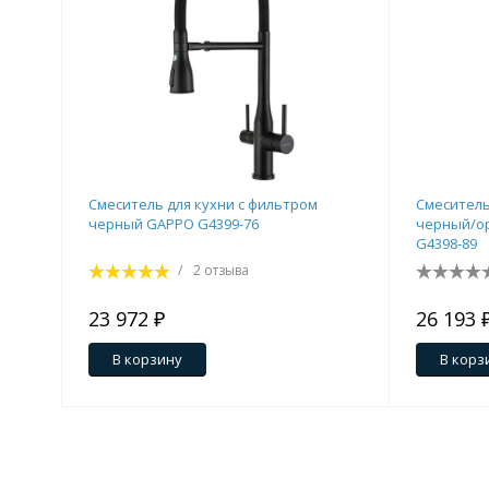
Душевые уголки и огражд
3 категории
Двери и перегородки
Душевые огражден
Смеситель для кухни с фильтром
Смеситель
черный GAPPO G4399-76
черный/о
Трапы для душевых
G4398-89
3 категории
/
2 отзыва
23 972 ₽
26 193 
Квадратные
Комплектующие
Лине
В корзину
В корз