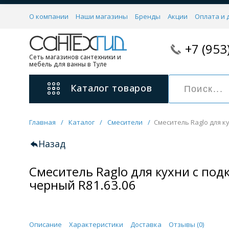
О компании
Наши магазины
Бренды
Акции
Оплата и 
+7 (953
Сеть магазинов сантехники и
мебель для ванны в Туле
Каталог
товаров
Главная
/
Каталог
/
Смесители
/
Смеситель Raglo для к
Смесители
11 категорий
Назад
Смеситель Raglo для кухни с по
Для ванны с душем
Для раковины
черный R81.63.06
С гигиеническим душем
На борт ванной
Описание
Характеристики
Доставка
Отзывы (
0
)