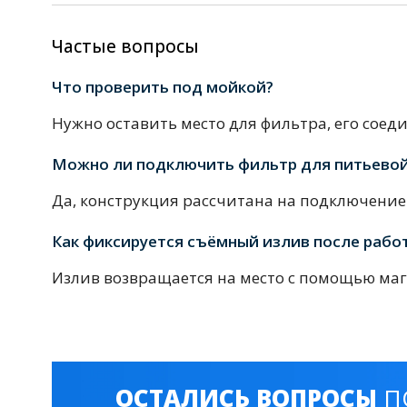
Комплектующие для кабин
Частые вопросы
Что проверить под мойкой?
Полотенцесушители
3 категории
Нужно оставить место для фильтра, его соед
Можно ли подключить фильтр для питьево
Водяные
Электрические
Комплек
Да, конструкция рассчитана на подключени
Как фиксируется съёмный излив после рабо
Аксессуары для ванных ко
Излив возвращается на место с помощью маг
4 категории
Дозаторы
Карнизы и шторки для ванной
ОСТАЛИСЬ ВОПРОСЫ
П