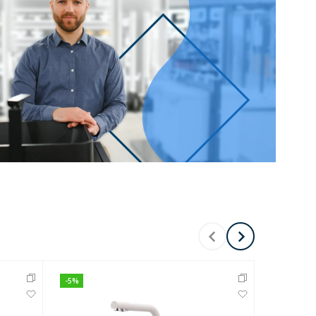
Перейти в раздел
Перейти в раздел
тика
Керамические
-
5
%
Хит