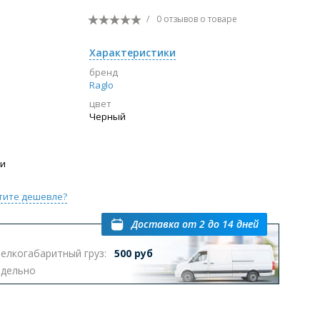
/
0 отзывов
о товаре
Перейти в раздел
Характеристики
бренд
Raglo
ы с инсталляцией
Биде
Писсуары
цвет
Черный
выпуском
ии
тите дешевле?
Перейти в раздел
Доставка
от 2 до 14 дней
елкогабаритный груз:
500 руб
тдельно
омплектующие для мебели