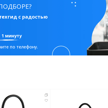
ПОДБОРЕ?
ехгид с радостью
а 1 минуту
ите по телефону.
Стальные
Из искусственного камня
Из стеклоплас