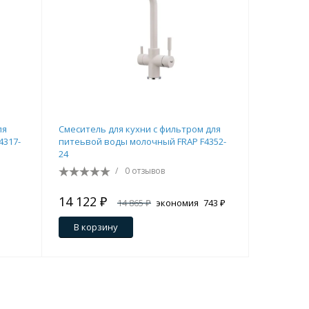
Перейти в раздел
ля
Смеситель для кухни c фильтром для
Смесител
4317-
питеьвой воды молочный FRAP F4352-
Перейти в раздел
24
/
0 отзывов
14 122 ₽
10 287 
14 865 ₽
экономия
743 ₽
В корзину
В кор