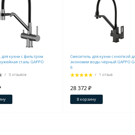
ения
ия
На борт ванной
 для кухни с фильтром
Смеситель для кухни с кнопкой д
ружейная сталь GAPPO
экономии воды чёрный GAPPO G
6
/
0 отзывов
/
1 отзыв
₽
28 372 ₽
йные
ину
В корзину