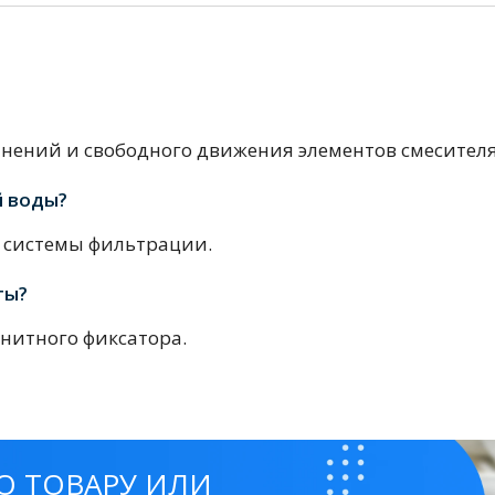
инений и свободного движения элементов смесителя
й воды?
тующие
е системы фильтрации.
ты?
мнат
нитного фиксатора.
Ершики
Полки
О ТОВАРУ ИЛИ