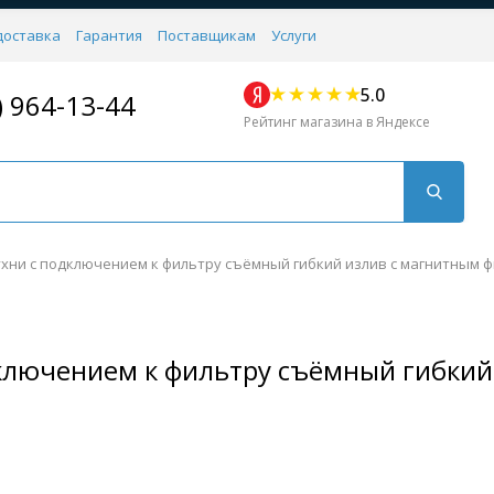
доставка
Гарантия
Поставщикам
Услуги
5.0
) 964-13-44
Рейтинг магазина в Яндексе
ухни с подключением к фильтру съёмный гибкий излив с магнитным ф
дключением к фильтру съёмный гибкий
Для кухни
Для душа
Для биде
Душевые стой
Напольные
Комплектующие