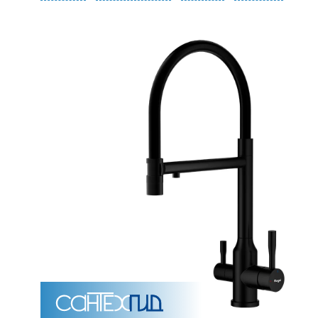
Унитазы
15 категорий
Напольные
Подвесные
Моноблоки
Приставные
Угловые с бачком
Уни
Комплектующие для инсталляций и кнопки смы
Мебель для ванных комна
7 категорий
Тумбы для ванной
Зеркало шкаф
П