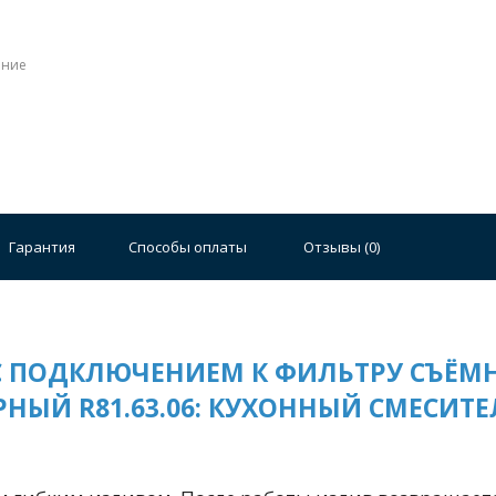
ение
Стальные
Чугунные
Ванны 100 см
Отдельно
140 см
Ванны 150 см
Ванны 160 см
Ванны 17
плектующие для ванн
Гарантия
Способы оплаты
Отзывы (
0
)
 С ПОДКЛЮЧЕНИЕМ К ФИЛЬТРУ СЪЁМ
НЫЙ R81.63.06: КУХОННЫЙ СМЕСИТ
й стали
Двойные
Сушилки и диспенсеры для моек