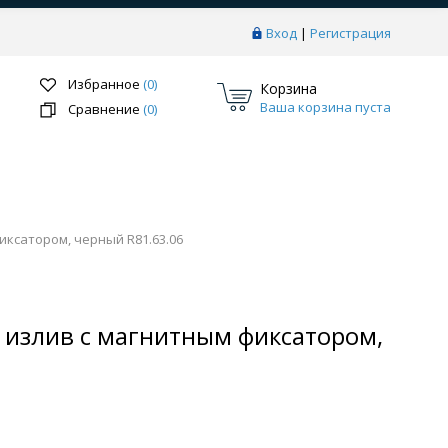
Вход
|
Регистрация
Избранное
(0)
Корзина
Ваша корзина пуста
Сравнение
(0)
иксатором, черный R81.63.06
Перейти в раздел
 излив с магнитным фиксатором,
ки
Системы скрытого монтажа