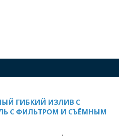
Перейти в раздел
стоящие
Приставные
Угловые
0 см
Ванны 180 см
Ванны 190 см
Перейти в раздел
НЫЙ ГИБКИЙ ИЗЛИВ С
ЕЛЬ С ФИЛЬТРОМ И СЪЁМНЫМ
Черные
Комплектующие