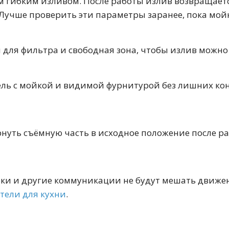
 гибким изливом. После работы излив возвращаетс
50 см
60 см
70 см
80 см
90 см
 Лучше проверить эти параметры заранее, пока мо
 для фильтра и свободная зона, чтобы излив можно
ель с мойкой и видимой фурнитурой без лишних кон
Круглые
Накладные чаши
Прямоугольные
Ов
Угловые
40 см
45 см
50 см
55 см
нуть съёмную часть в исходное положение после ра
Комплектующие
бки и другие коммуникации не будут мешать движе
тели для кухни
.