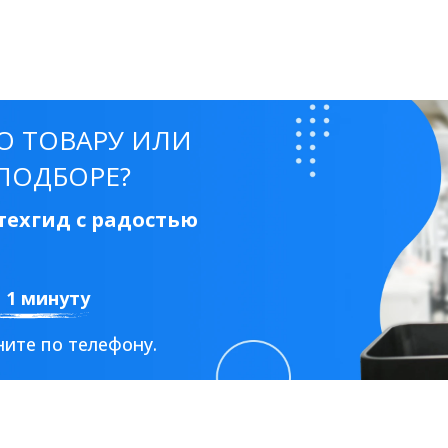
О ТОВАРУ ИЛИ
ПОДБОРЕ?
ехгид с радостью
а 1 минуту
ите по телефону.