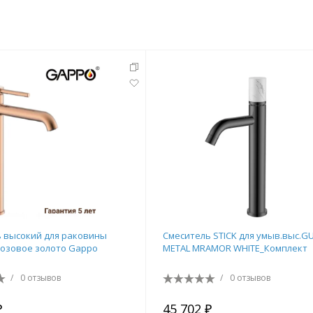
 высокий для раковины
Смеситель STICK для умыв.выс.G
озовое золото Gappo
METAL MRAMOR WHITE_Комплект
/
0 отзывов
/
0 отзывов
₽
45 702 ₽