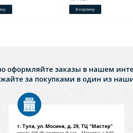
ину
В корзину
ро оформляйте заказы в нашем инт
жайте за покупками в один из наши
г. Тула, ул. Мосина, д. 29, ТЦ "Мастер"
место 105 (Выставочный зал – Магазин), с 9:00