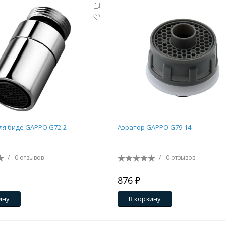
ля биде GAPPO G72-2
Аэратор GAPPO G79-14
/
0 отзывов
/
0 отзывов
876 ₽
ину
В корзину