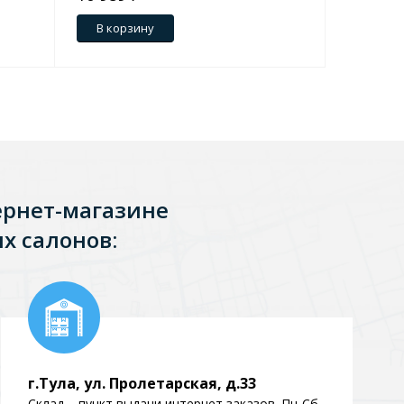
В корзину
В кор
ернет-магазине
х салонов:
г.Тула, ул. Пролетарская, д.33
Склад – пункт выдачи интернет заказов. Пн-Сб