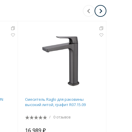
-
5
%
Х
UN
Смеситель Raglo для раковины
Смесител
высокий литой, графит R07.15.09
чёрный FR
/
0 отзывов
16 989 ₽
12 318 