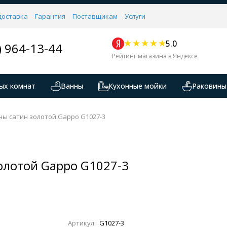
доставка
Гарантия
Поставщикам
Услуги
5.0
) 964-13-44
Рейтинг магазина в Яндексе
ых комнат
Ванны
Кухонные мойки
Раковины
ны сатин золотой Gappo G1027-3
олотой Gappo G1027-3
Артикул:
G1027-3