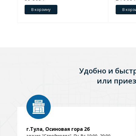
В корзину
В корз
Удобно и быст
или приез
г.Тула, Осиновая гора 2б
здание "Строймолла". Пн-Вс 10:00–20:00