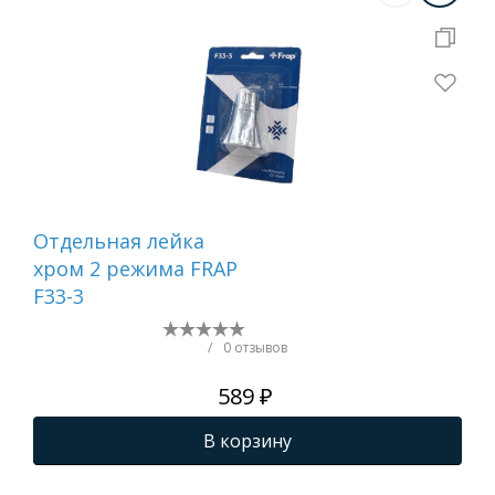
Отдельная лейка
Вту
хром 2 режима FRAP
F33-3
/
0 отзывов
589 ₽
В корзину