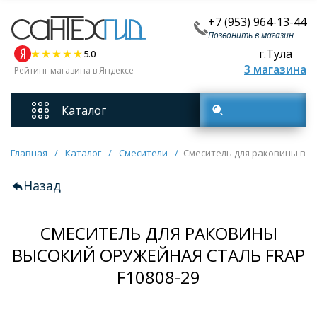
+7 (953) 964-13-44
Позвонить в магазин
г.Тула
5.0
3 магазина
Рейтинг магазина в Яндексе
Каталог
Поиск товаров
Смесители
Главная
/
Каталог
/
Смесители
/
Смеситель для раковины высо
Назад
Унитазы
СМЕСИТЕЛЬ ДЛЯ РАКОВИНЫ
Мебель для ванных комнат
ВЫСОКИЙ ОРУЖЕЙНАЯ СТАЛЬ FRAP
Ванны
F10808-29
Кухонные мойки