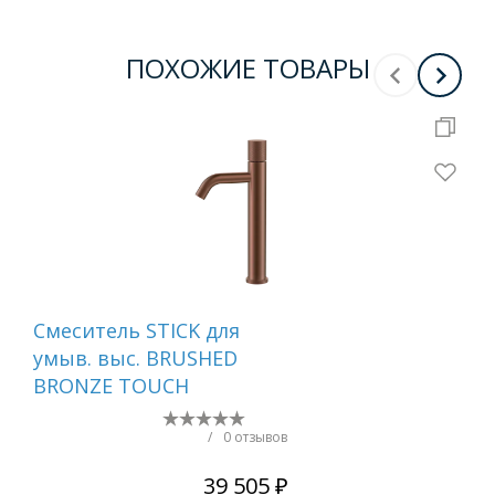
ПОХОЖИЕ ТОВАРЫ
Смеситель STICK для
Сме
умыв. выс. BRUSHED
ум
BRONZE TOUCH
MR
WH
/
0 отзывов
39 505 ₽