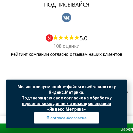
ПОДПИСЫВАЙСЯ
5.0
108 оценки
Рейтинг компании согласно отзывам наших клиентов
Политика обработки персональных данных
Мы используем cookie-файлы и веб-аналитику
Согласие на обработку данных Яндекс Метрика
Яндекс.Метрика.
Подтверждаю свое согласие на обработку
"© ООО “САНТЕХГИД”, 2026. Все права защищены. Предложение не является публичной
персональных данных с помощью сервиса
офертой, цены и информация на сайте ознакомительные
«Яндекс.Метрика»
Доработка и продвижение в
SO.USE
Я согласен/согласна
Зарегистрируй
Профиль
Товары
Поиск
Избранное
Корзина