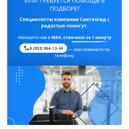
ИЛИ ТРЕБУЕТСЯ ПОМОЩЬ В
ПОДБОРЕ?
Специалисты компании Сантехгид с
радостью помогут.
Напишите нам в
MAX
, отвечаем за 1 минуту
8 (953) 964-13-44
— или позвоните по
телефону.