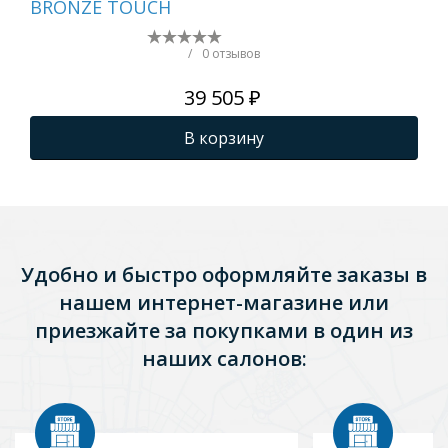
BRONZE TOUCH
ма
зол
243
/
0 отзывов
39 505 ₽
В корзину
Удобно и быстро оформляйте заказы в
нашем интернет-магазине или
приезжайте за покупками в один из
наших салонов: