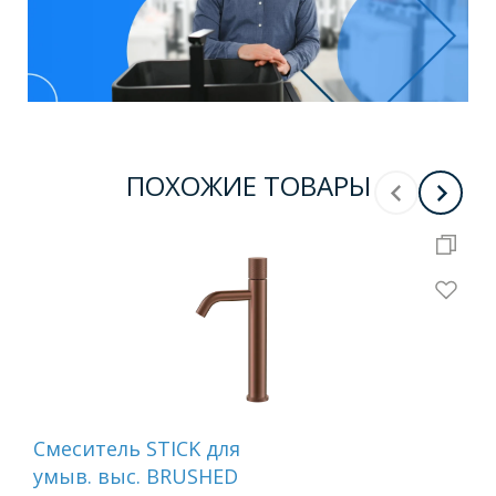
ПОХОЖИЕ ТОВАРЫ
Смеситель STICK для
См
умыв. выс. BRUSHED
дл