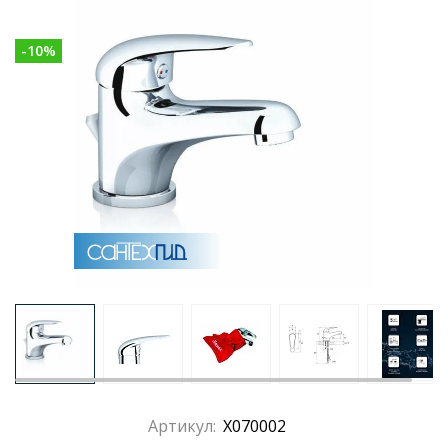
-
10
%
Артикул:
X070002