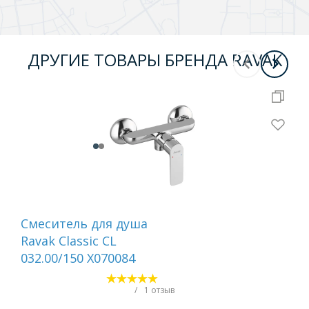
ДРУГИЕ ТОВАРЫ БРЕНДА RAVAK
Смеситель для душа
См
Ravak Classic CL
на
032.00/150 X070084
те
для
га
/
1 отзыв