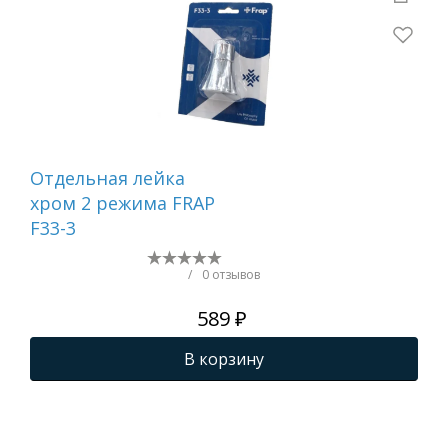
Отдельная лейка
Вту
хром 2 режима FRAP
F33-3
/
0 отзывов
589 ₽
В корзину