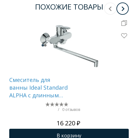
ПОХОЖИЕ ТОВАРЫ
Смеситель для
См
ванны Ideal Standard
ва
ALPHA с длинным
GA
изливом,
Однорукоятковый,
/
0 отзывов
настенный, хром ()
16 220 ₽
BD044AA
В корзину