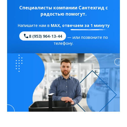
Специалисты компании Сантехгид с
радостью помогут.
Напишите нам в
MAX
, отвечаем за 1 минуту
8 (953) 964-13-44
— или позвоните по
телефону.