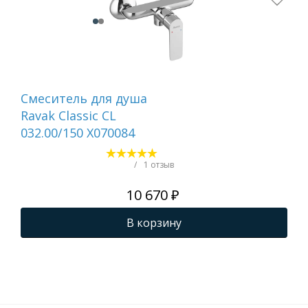
Смеситель для душа
См
Ravak Classic CL
на
032.00/150 X070084
те
для
га
/
1 отзыв
Te
10 670 ₽
033
В корзину