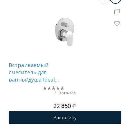
Встраиваемый
См
смеситель для
вс
ванны/душа Ideal
те
Standard Ceraflex,
пр
A6758AA
WH
/
0 отзывов
22 850 ₽
В корзину