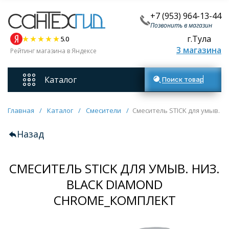
+7 (953) 964-13-44
Позвонить в магазин
г.Тула
5.0
3 магазина
Рейтинг магазина в Яндексе
Каталог
Поиск товаров
Смесители
Главная
/
Каталог
/
Смесители
/
Смеситель STICK для умыв. 
Назад
Унитазы
СМЕСИТЕЛЬ STICK ДЛЯ УМЫВ. НИЗ.
Мебель для ванных комнат
BLACK DIAMOND
Ванны
CHROME_КОМПЛЕКТ
Кухонные мойки