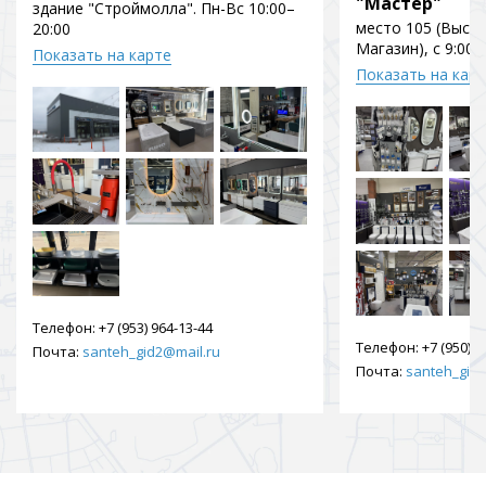
"Мастер"
здание "Строймолла". Пн-Вс 10:00–
место 105 (Выст
20:00
Магазин), с 9:00 
Показать на карте
Показать на кар
Телефон:
+7 (953) 964-13-44
Телефон:
+7 (950) 9
Почта:
santeh_gid2@mail.ru
Почта:
santeh_gid2