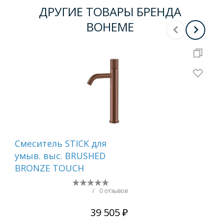
ДРУГИЕ ТОВАРЫ БРЕНДА
BOHEME
Смеситель STICK для
Сме
умыв. выс. BRUSHED
ум
BRONZE TOUCH
MR
WH
/
0 отзывов
39 505 ₽