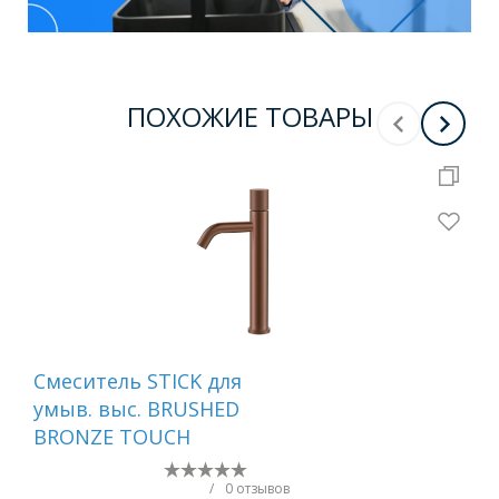
ПОХОЖИЕ ТОВАРЫ
Смеситель STICK для
См
умыв. выс. BRUSHED
дл
BRONZE TOUCH
ма
зол
243
/
0 отзывов