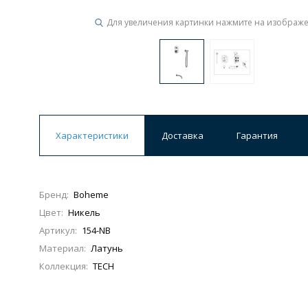
Для увеличения картинки нажмите на изображ
Ванны
19 категорий
Акриловые
Из литьевого мрамора
Ванны 120 см
Ванны 130 см
Ванны 
Характеристики
Доставка
Гарантия
Ванны 200 см
Экраны для ванн
Ком
Бренд:
Boheme
Цвет:
Никель
Кухонные мойки
Артикул:
154-NB
15 категорий
Материал:
Латунь
Коллекция:
TECH
Из искусственного камня
Из нержавеюще