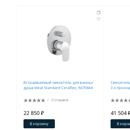
Комплектующие для кабин
Полотенцесушители
3 категории
Водяные
Электрические
Комплек
Встраиваемый смеситель для ванны/
Смеситель
Аксессуары для ванных ко
душа Ideal Standard Ceraflex, A6758AA
3-х прохо
4 категории
/
0 отзывов
22 850 ₽
41 504 
Дозаторы
Карнизы и шторки для ванной
В корзину
В корз