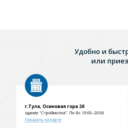
Зеркала
1 категория
Зеркала с подсветкой
Удобно и быст
или приез
Душевые поддоны
7 категорий
Акриловые
Из литьевого мрамора
г.Тула, Осиновая гора 2б
Комплектующие к поддонам
здание "Строймолла". Пн-Вс 10:00–20:00
Показать на карте