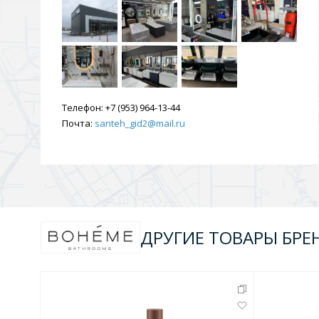
Душевые уголки и огражд
3 категории
Двери и перегородки
Душевые огражден
Телефон:
+7 (953) 964-13-44
Почта:
santeh_gid2@mail.ru
Трапы для душевых
3 категории
Квадратные
Комплектующие
Лине
ДРУГИЕ ТОВАРЫ БРЕ