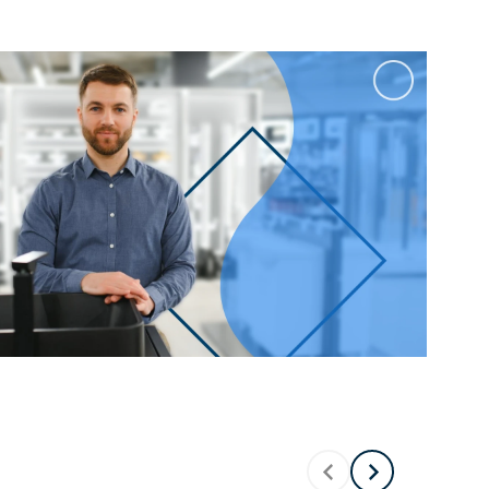
100 см
Перейти в раздел
альные
Подвесные
60 см
65 см
70 см
80 см
Перейти в раздел