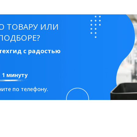
50 см
60 см
70 см
80 см
90 см
О ТОВАРУ ИЛИ
ПОДБОРЕ?
ехгид с радостью
Круглые
Накладные чаши
Прямоугольные
Ов
Угловые
40 см
45 см
50 см
55 см
а 1 минуту
Комплектующие
ите по телефону.