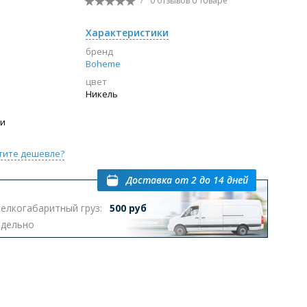
/
0 отзывов
о товаре
Перейти в раздел
Характеристики
бренд
Boheme
цвет
ы с инсталляцией
Биде
Писсуары
Никель
выпуском
ии
тите дешевле?
Доставка
от 2 до 14 дней
елкогабаритный груз:
500 руб
Перейти в раздел
тдельно
омплектующие для мебели