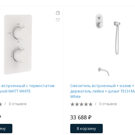
тующие
 встроенный с термостатом
Смеситель встроенный + излив +
мнат
дной MATT WHITE
держатель лейки + шланг TECH M
White
/
0 отзывов
/
0 отзывов
₽
33 688 ₽
Ершики
Полки
ину
В корзину