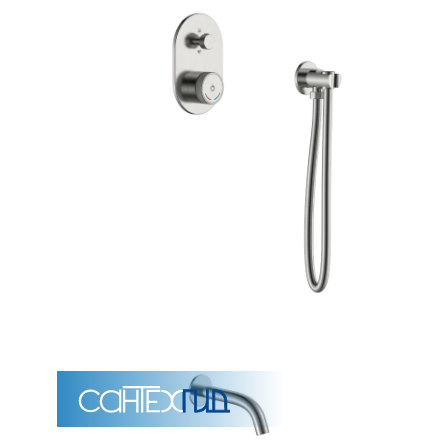
Унитазы
15 категорий
Напольные
Подвесные
Моноблоки
Приставные
Угловые с бачком
Уни
Комплектующие для инсталляций и кнопки смы
Мебель для ванных комна
7 категорий
Тумбы для ванной
Зеркало шкаф
П