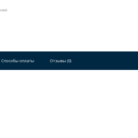
ение
Стальные
Чугунные
Ванны 100 см
Отдельно
140 см
Ванны 150 см
Ванны 160 см
Ванны 17
Способы оплаты
Отзывы (
0
)
плектующие для ванн
й стали
Двойные
Сушилки и диспенсеры для моек