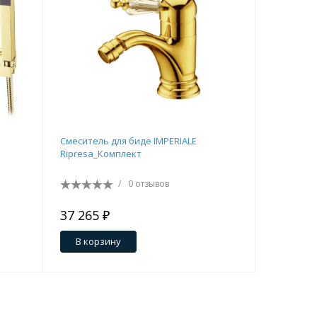
Смеситель для биде IMPERIALE
Смесител
Ripresa_Комплект
двуручк
/
0 отзывов
37 265 ₽
17 583 
В корзину
В кор