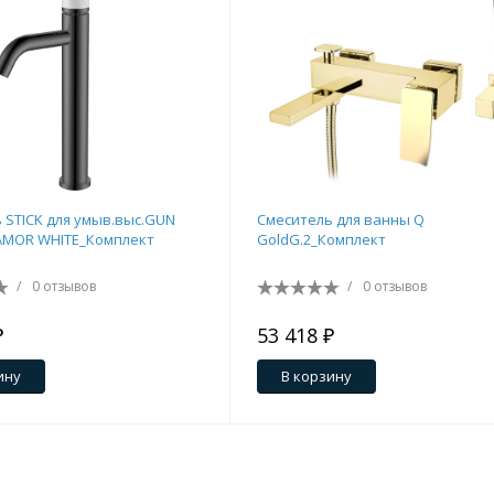
 STICK для умыв.выс.GUN
Смеситель для ванны Q
AMOR WHITE_Комплект
GoldG.2_Комплект
/
0 отзывов
/
0 отзывов
₽
53 418 ₽
ину
В корзину