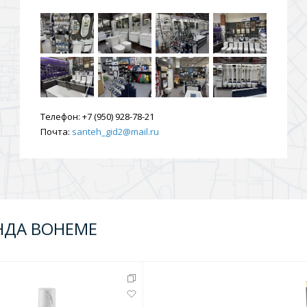
ения
ия
На борт ванной
Телефон:
+7 (950) 928-78-21
Почта:
santeh_gid2@mail.ru
йные
НДА BOHEME