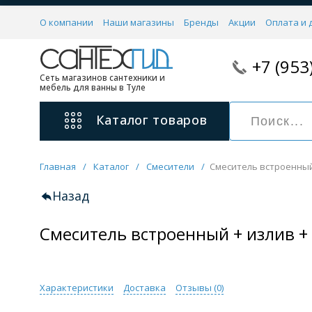
О компании
Наши магазины
Бренды
Акции
Оплата и 
+7 (953
Сеть магазинов сантехники и
мебель для ванны в Туле
Каталог
товаров
Главная
/
Каталог
/
Смесители
/
Смеситель встроенный 
Смесители
11 категорий
Назад
Смеситель встроенный + излив + 
Для ванны с душем
Для раковины
С гигиеническим душем
На борт ванной
Характеристики
Доставка
Отзывы (
0
)