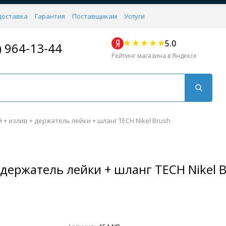
доставка
Гарантия
Поставщикам
Услуги
5.0
) 964-13-44
Рейтинг магазина в Яндексе
+ излив + держатель лейки + шланг TECH Nikel Brush
держатель лейки + шланг TECH Nikel 
Для кухни
Для душа
Для биде
Душевые стой
Напольные
Комплектующие