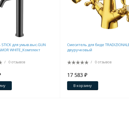
 STICK для умыв.выс.GUN
Смеситель для биде TRADIZIONAL
AMOR WHITE_Комплект
двуручковый
/
0 отзывов
/
0 отзывов
₽
17 583 ₽
ину
В корзину