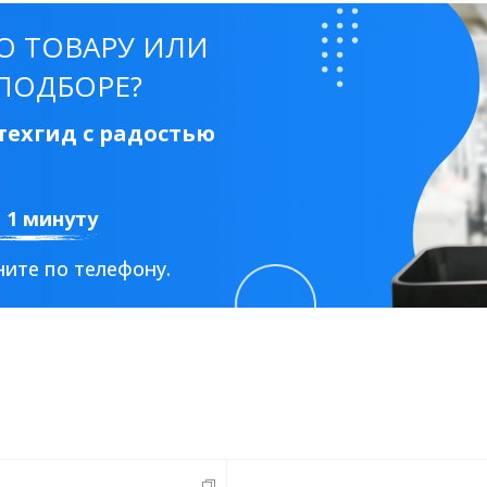
О ТОВАРУ ИЛИ
ПОДБОРЕ?
ехгид с радостью
а 1 минуту
ите по телефону.