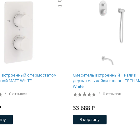
 встроенный с термостатом
Смеситель встроенный + излив +
дной MATT WHITE
держатель лейки + шланг TECH M
White
/
0 отзывов
/
0 отзывов
₽
33 688 ₽
ину
В корзину