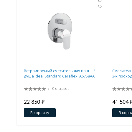
Встраиваемый смеситель для ванны/
Смеситель
душа Ideal Standard Ceraflex, A6758AA
3-х прохо
/
0 отзывов
22 850 ₽
41 504 
В корзину
В корз