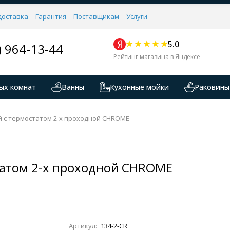
доставка
Гарантия
Поставщикам
Услуги
5.0
) 964-13-44
Рейтинг магазина в Яндексе
ых комнат
Ванны
Кухонные мойки
Раковины
 с термостатом 2-х проходной CHROME
татом 2-х проходной CHROME
Артикул:
134-2-CR