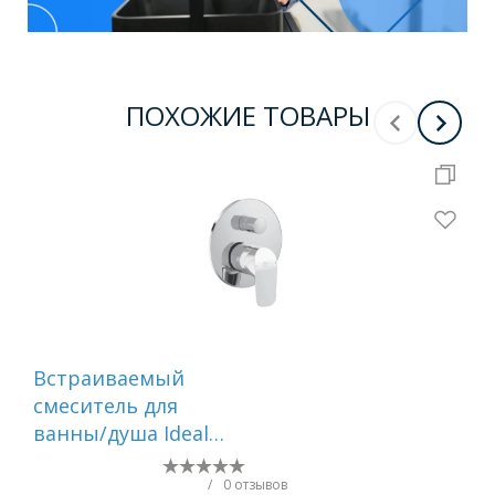
ПОХОЖИЕ ТОВАРЫ
Встраиваемый
См
смеситель для
вс
ванны/душа Ideal
те
Standard Ceraflex,
пр
A6758AA
WH
/
0 отзывов