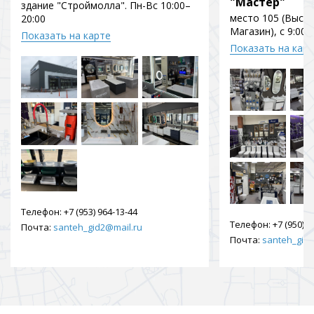
"Мастер"
здание "Строймолла". Пн-Вс 10:00–
место 105 (Выст
20:00
Магазин), с 9:00 
Показать на карте
Показать на кар
Телефон:
+7 (953) 964-13-44
Телефон:
+7 (950) 9
Почта:
santeh_gid2@mail.ru
Почта:
santeh_gid2