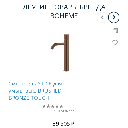
ДРУГИЕ ТОВАРЫ БРЕНДА
BOHEME
Смеситель STICK для
Сме
умыв. выс. BRUSHED
ум
BRONZE TOUCH
MR
WH
/
0 отзывов
39 505 ₽