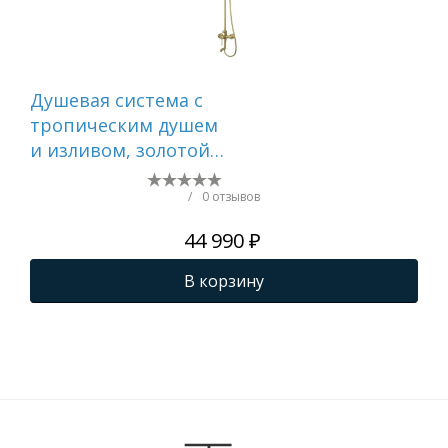
Душевая система с
Ду
тропическим душем
тр
и изливом, золотой
и и
матовый, Aiger,
Aig
IDDIS, AIGMG3Fi06
AIG
/
0 отзывов
44 990 ₽
В корзину