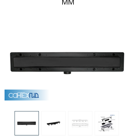
ММ
Раковины
Душевые кабины
Полотенцесушители
Аксессуары для ванных комнат
Зеркала
Душевые поддоны
Душевые уголки и ограждения