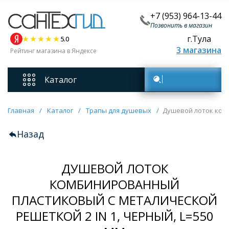
+7 (953) 964-13-44
Позвонить в магазин
г.Тула
5.0
3 магазина
Рейтинг магазина в Яндексе
Каталог
Поиск товаров
Смесители
Главная
/
Каталог
/
Трапы для душевых
/
Душевой лоток комб
Назад
Унитазы
ДУШЕВОЙ ЛОТОК
Мебель для ванных комнат
КОМБИНИРОВАННЫЙ
ПЛАСТИКОВЫЙ С МЕТАЛИЧЕСКОЙ
Ванны
РЕШЕТКОЙ 2 IN 1, ЧЕРНЫЙ, L=550
Кухонные мойки