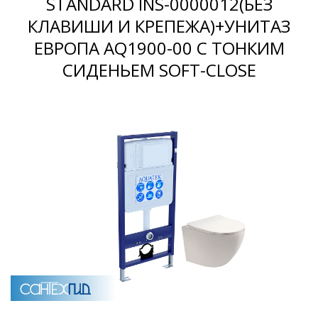
STANDARD INS-0000012(БЕЗ
КЛАВИШИ И КРЕПЕЖА)+УНИТАЗ
Раковины
ЕВРОПА AQ1900-00 С ТОНКИМ
СИДЕНЬЕМ SOFT-CLOSE
Душевые кабины
Полотенцесушители
Аксессуары для ванных комнат
Зеркала
Душевые поддоны
Душевые уголки и ограждения