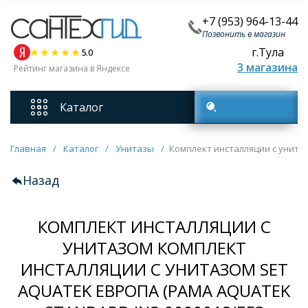
+7 (953) 964-13-44
Позвонить в магазин
г.Тула
5.0
3 магазина
Рейтинг магазина в Яндексе
Каталог
Поиск товаров
Смесители
Главная
/
Каталог
/
Унитазы
/
Комплект инсталляции с унитаз
Назад
Унитазы
КОМПЛЕКТ ИНСТАЛЛЯЦИИ С
Мебель для ванных комнат
УНИТАЗОМ КОМПЛЕКТ
ИНСТАЛЛЯЦИИ С УНИТАЗОМ SET
Ванны
AQUATEK ЕВРОПА (РАМА AQUATEK
Кухонные мойки