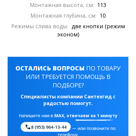
Монтажная высота, см:
113
Монтажная глубина, см:
10
Режимы слива воды:
две кнопки (режим
эконом)
ОСТАЛИСЬ ВОПРОСЫ
ПО ТОВАРУ
ИЛИ ТРЕБУЕТСЯ ПОМОЩЬ В
ПОДБОРЕ?
Специалисты компании Сантехгид с
радостью помогут.
Напишите нам в
MAX
, отвечаем за 1 минуту
8 (953) 964-13-44
— или позвоните по
телефону.