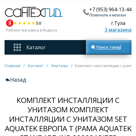
+7 (953) 964-13-44
Позвонить в магазин
г.Тула
5.0
3 магазина
Рейтинг магазина в Яндексе
Каталог
Поиск товаров
Смесители
Главная
/
Каталог
/
Унитазы
/
Комплект инсталляции с унитаз
Назад
Унитазы
КОМПЛЕКТ ИНСТАЛЛЯЦИИ С
Мебель для ванных комнат
УНИТАЗОМ КОМПЛЕКТ
ИНСТАЛЛЯЦИИ С УНИТАЗОМ SET
Ванны
AQUATEK ЕВРОПА T (РАМА AQUATEK
Кухонные мойки