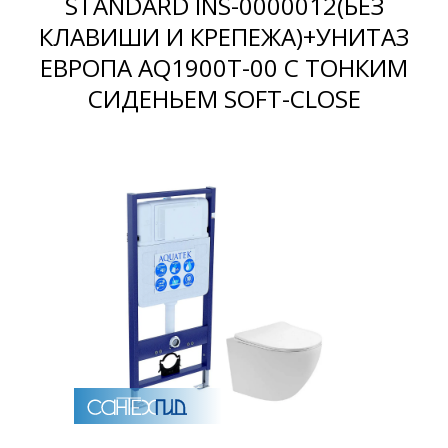
STANDARD INS-0000012(БЕЗ
КЛАВИШИ И КРЕПЕЖА)+УНИТАЗ
Раковины
ЕВРОПА AQ1900T-00 С ТОНКИМ
СИДЕНЬЕМ SOFT-CLOSE
Душевые кабины
Полотенцесушители
Аксессуары для ванных комнат
Зеркала
Душевые поддоны
Душевые уголки и ограждения