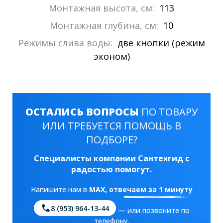
Монтажная высота, см:
113
Монтажная глубина, см:
10
Режимы слива воды:
две кнопки (режим
эконом)
ОСТАЛИСЬ ВОПРОСЫ
ПО ТОВАРУ
ИЛИ ТРЕБУЕТСЯ ПОМОЩЬ В
ПОДБОРЕ?
Специалисты компании Сантехгид с
радостью помогут.
Напишите нам в
MAX
, отвечаем за 1 минуту
8 (953) 964-13-44
— или позвоните по
телефону.