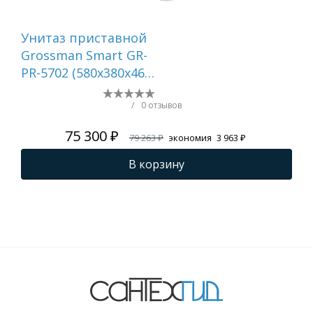
Унитаз приставной
Ун
Grossman Smart GR-
Gr
PR-5702 (580х380х460)
(66
белый,1 место
бе
с т
/
0 отзывов
кр
75 300 ₽
79 263 ₽
экономия
3 963 ₽
тор
44
В корзину