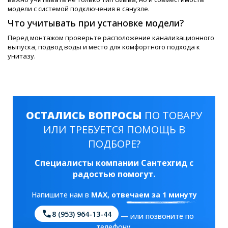
модели с системой подключения в санузле.
Что учитывать при установке модели?
Перед монтажом проверьте расположение канализационного
выпуска, подвод воды и место для комфортного подхода к
унитазу.
ОСТАЛИСЬ ВОПРОСЫ
ПО ТОВАРУ
ИЛИ ТРЕБУЕТСЯ ПОМОЩЬ В
ПОДБОРЕ?
Специалисты компании Сантехгид с
радостью помогут.
Напишите нам в
MAX
, отвечаем за 1 минуту
8 (953) 964-13-44
— или позвоните по
телефону.