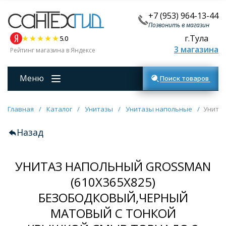
+7 (953) 964-13-44
Позвонить в магазин
г.Тула
5.0
3 магазина
Рейтинг магазина в Яндексе
Меню
Поиск товаров
Главная
/
Каталог
/
Унитазы
/
Унитазы напольные
/
Унитаз
Назад
УНИТАЗ НАПОЛЬНЫЙ GROSSMAN
(610Х365Х825)
БЕЗОБОДКОВЫЙ,ЧЕРНЫЙ
МАТОВЫЙ С ТОНКОЙ