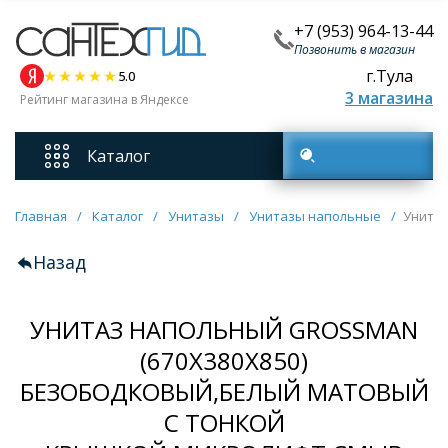
+7 (953) 964-13-44
Позвонить в магазин
г.Тула
5.0
3 магазина
Рейтинг магазина в Яндексе
Каталог
Поиск товаров
Смесители
Главная
/
Каталог
/
Унитазы
/
Унитазы напольные
/
Унитаз
Назад
Унитазы
УНИТАЗ НАПОЛЬНЫЙ GROSSMAN
Мебель для ванных комнат
(670Х380Х850)
БЕЗОБОДКОВЫЙ,БЕЛЫЙ МАТОВЫЙ
Ванны
С ТОНКОЙ
Кухонные мойки