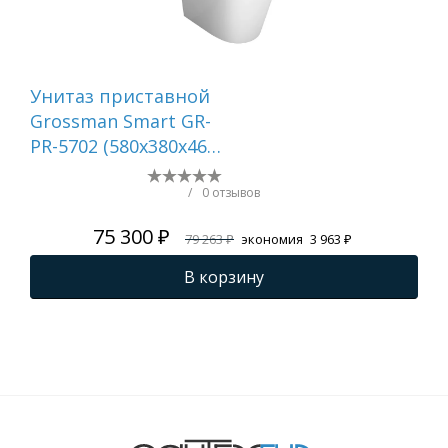
Унитаз приставной
Ун
Grossman Smart GR-
Gr
PR-5702 (580х380х460)
(66
белый,1 место
бе
с т
/
0 отзывов
кр
75 300 ₽
79 263 ₽
экономия
3 963 ₽
тор
44
В корзину