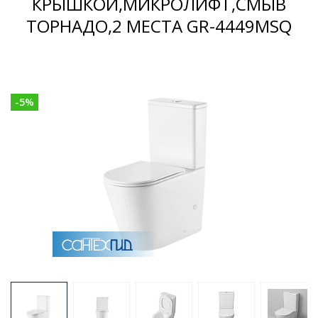
КРЫШКОЙ,МИКРОЛИФТ,СМЫВ
ТОРНАДО,2 МЕСТА GR-4449MSQ
Раковины
Душевые кабины
-
5
%
Полотенцесушители
Аксессуары для ванных комнат
Зеркала
Душевые поддоны
Душевые уголки и ограждения