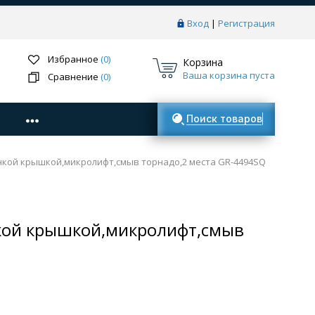
Вход
|
Регистрация
Избранное
(0)
Корзина
Ваша корзина пуста
Сравнение
(0)
Поиск товаров
нкой крышкой,микролифт,смыв торнадо,2 места GR-4494SQ
нкой крышкой,микролифт,смыв