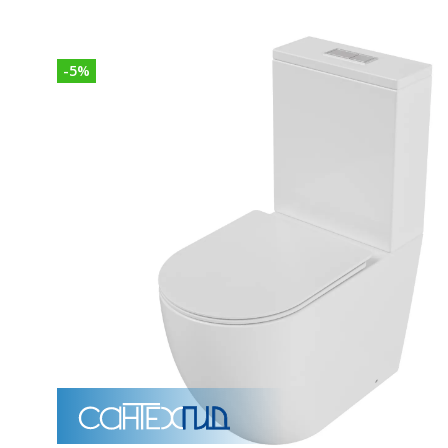
-
5
%