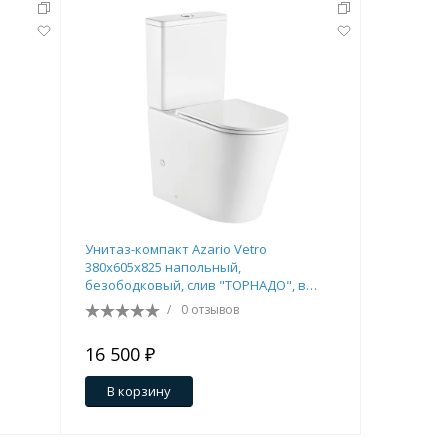
Унитаз-компакт Azario Vetro
Унитаз-мо
380х605х825 напольный,
670x350x7
безободковый, слив "ТОРНАДО", в
быстросъ
комплекте с бачком и быстросъемным
(AZ-8618)
/
0 отзывов
сиденьем микролифт (AZ-2149- UQ)
16 500 ₽
15 750 
В корзину
В кор