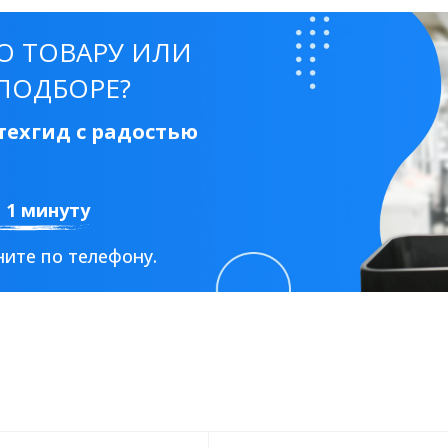
О ТОВАРУ ИЛИ
ПОДБОРЕ?
ехгид с радостью
а 1 минуту
ите по телефону.