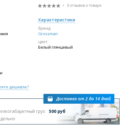
/
0 отзывов
о товаре
Характеристики
бренд
омия
Grossman
цвет
Белый глянцевый
ии
тите дешевле?
Доставка
от 2 до 14 дней
елкогабаритный груз:
500 руб
тдельно