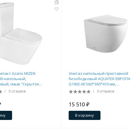
мпакт Azario MIZEN
Унитаз напольный приставной
00 напольный,
безободковый AQUATEK ЕВРОПA
вый, смыв "Скрытое
Q1902-00 560*360*410 мм,
 с быстросъемным сиденьем
горизонтальный выпуск, тонкое
/
0 отзывов
/
0 отзывов
т" (AZ-8300)
сиденье с механизмом плавного
закрывания, крепеж
₽
15 510 ₽
ину
В корзину