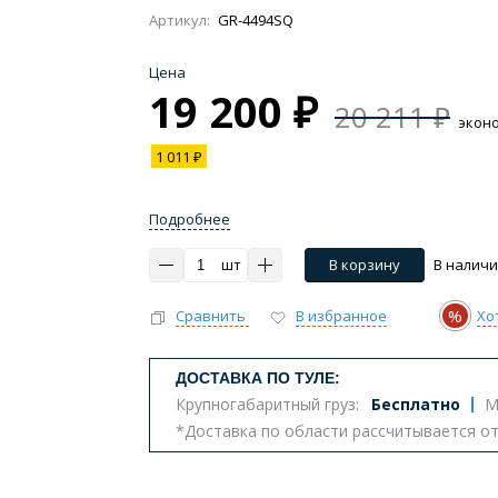
Артикул:
GR-4494SQ
Цена
19 200 ₽
20 211 ₽
экон
1 011 ₽
Подробнее
шт
В корзину
В налич
%
Сравнить
В избранное
Хо
ДОСТАВКА ПО ТУЛЕ:
Крупногабаритный груз:
Бесплатно
М
*Доставка по области рассчитывается о