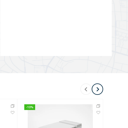
-
10
%
-
5
%