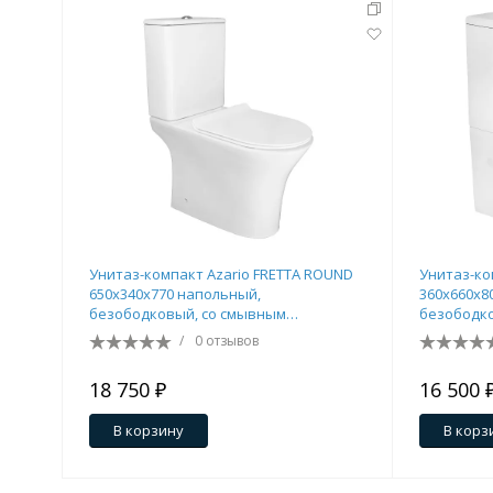
Унитаз-компакт Azario FRETTA ROUND
Унитаз-ко
650х340х770 напольный,
360х660х8
безободковый, со смывным
безободко
механизмом Geberit, бачком и
Торнадо",
/
0 отзывов
сиденьем микролифт (AZ-1217 + AZ-
"Микролиф
1216-G)
18 750 ₽
16 500 
В корзину
В корз