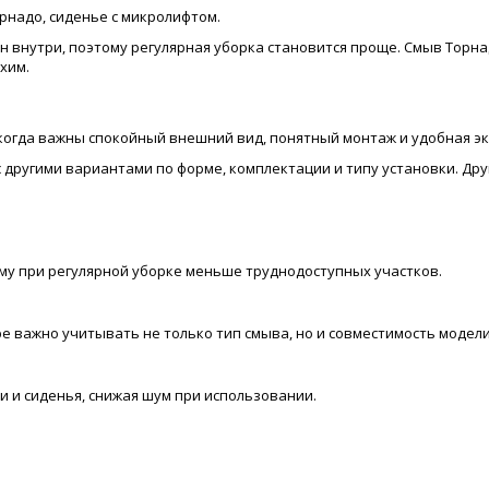
рнадо, сиденье с микролифтом.
 внутри, поэтому регулярная уборка становится проще. Смыв Торна
хим.
когда важны спокойный внешний вид, понятный монтаж и удобная эк
с другими вариантами по форме, комплектации и типу установки. Д
му при регулярной уборке меньше труднодоступных участков.
е важно учитывать не только тип смыва, но и совместимость модели
 и сиденья, снижая шум при использовании.