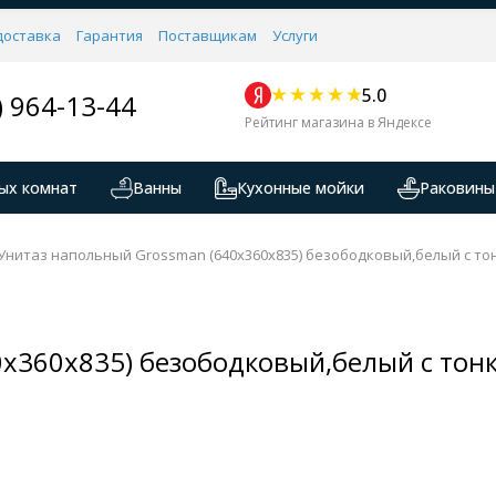
доставка
Гарантия
Поставщикам
Услуги
5.0
) 964-13-44
Рейтинг магазина в Яндексе
ых комнат
Ванны
Кухонные мойки
Раковины
Унитаз напольный Grossman (640х360х835) безободковый,белый с то
0х360х835) безободковый,белый с то