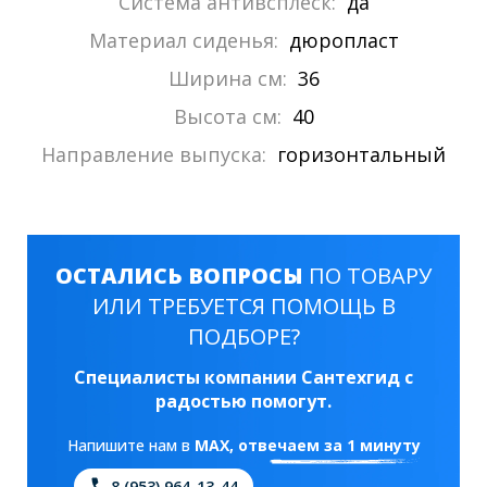
Система антивсплеск:
да
Материал сиденья:
дюропласт
Ширина см:
36
Высота см:
40
Направление выпуска:
горизонтальный
ОСТАЛИСЬ ВОПРОСЫ
ПО ТОВАРУ
ИЛИ ТРЕБУЕТСЯ ПОМОЩЬ В
ПОДБОРЕ?
Специалисты компании Сантехгид с
радостью помогут.
Напишите нам в
MAX
, отвечаем за 1 минуту
8 (953) 964-13-44