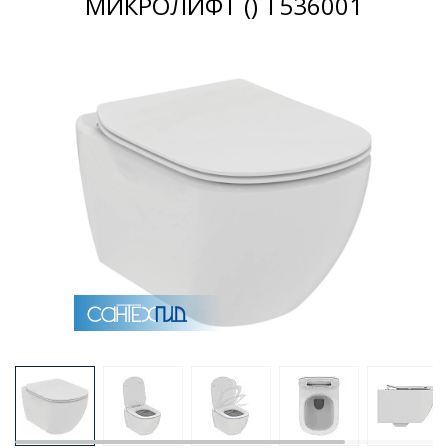
МИКРОЛИФТ () T536001
Раковины
Душевые кабины
Полотенцесушители
Аксессуары для ванных комнат
Зеркала
Душевые поддоны
Душевые уголки и ограждения