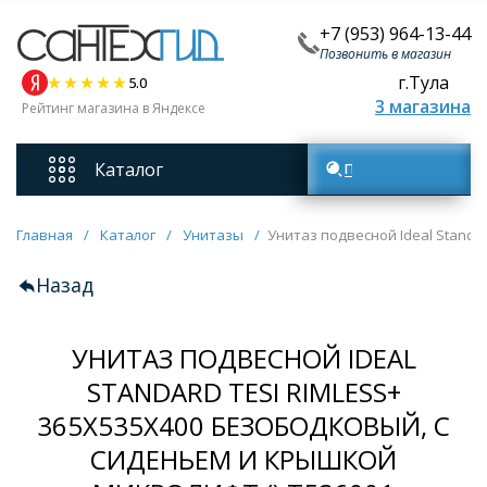
+7 (953) 964-13-44
Позвонить в магазин
г.Тула
5.0
3 магазина
Рейтинг магазина в Яндексе
Каталог
Поиск товаров
Смесители
Главная
/
Каталог
/
Унитазы
/
Унитаз подвесной Ideal Standa
Назад
Унитазы
УНИТАЗ ПОДВЕСНОЙ IDEAL
Мебель для ванных комнат
STANDARD TESI RIMLESS+
365Х535Х400 БЕЗОБОДКОВЫЙ, С
Ванны
СИДЕНЬЕМ И КРЫШКОЙ
Кухонные мойки