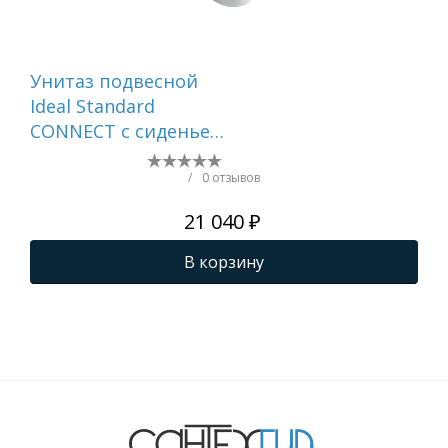
Унитаз подвесной
Пр
Ideal Standard
Уни
CONNECT с сиденьем
инс
микролифт ()
Sta
W941102
си
/
0 отзывов
Ми
21 040 ₽
шел
В корзину