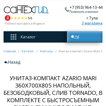
+7 (953) 964-13-44
Позвонить в магазин
г.Тула
5.0
3 магазина
Рейтинг магазина в Яндексе
Каталог
Поиск товаров
Смесители
Главная
/
Каталог
/
Унитазы
/
Унитаз-компакт Azario Mari 36
Назад
Унитазы
УНИТАЗ-КОМПАКТ AZARIO MARI
Мебель для ванных комнат
360Х700Х805 НАПОЛЬНЫЙ,
БЕЗОБОДКОВЫЙ, СЛИВ TORNADO, В
Ванны
КОМПЛЕКТЕ С БЫСТРОСЪЕМНЫМ
Кухонные мойки