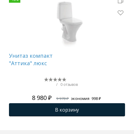
Унитаз компакт
Ун
"Аттика" люкс
"Ат
/
0 отзывов
8 980 ₽
9 978 ₽
экономия
998 ₽
В корзину