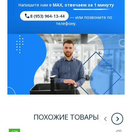
Напишите нам в
MAX
, отвечаем за 1 минуту
8 (953) 964-13-44
— или позвоните по
телефону.
ПОХОЖИЕ ТОВАРЫ
-
10
%
-
10