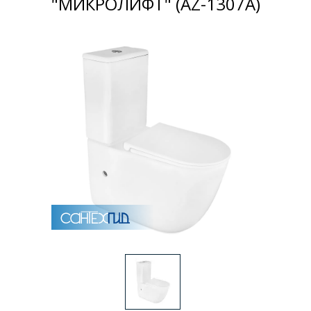
"МИКРОЛИФТ" (AZ-1307A)
Раковины
Душевые кабины
Полотенцесушители
Аксессуары для ванных комнат
Зеркала
Душевые поддоны
Душевые уголки и ограждения