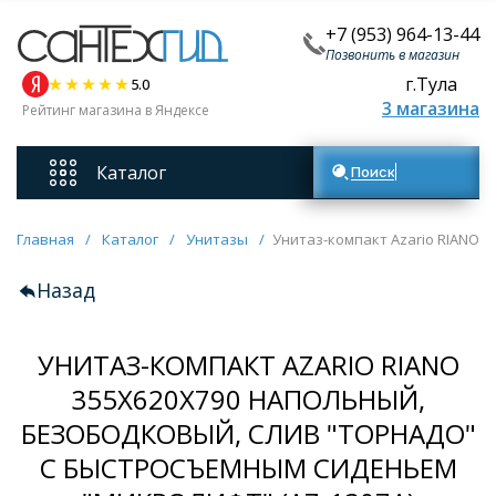
+7 (953) 964-13-44
Позвонить в магазин
г.Тула
5.0
3 магазина
Рейтинг магазина в Яндексе
Каталог
Поиск товаров
Смесители
Главная
/
Каталог
/
Унитазы
/
Унитаз-компакт Azario RIANO 
Назад
Унитазы
УНИТАЗ-КОМПАКТ AZARIO RIANO
Мебель для ванных комнат
355Х620Х790 НАПОЛЬНЫЙ,
БЕЗОБОДКОВЫЙ, СЛИВ "ТОРНАДО"
Ванны
С БЫСТРОСЪЕМНЫМ СИДЕНЬЕМ
Кухонные мойки