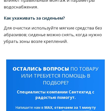
влияют правильный монтаж и параметры
водоснабжения.
Как ухаживать за сиденьем?
Для очистки используйте мягкие средства без
абразивов; сиденье можно снять, когда нужно
убрать зоны возле креплений.
ОСТАЛИСЬ ВОПРОСЫ
ПО ТОВАРУ
ИЛИ ТРЕБУЕТСЯ ПОМОЩЬ В
ПОДБОРЕ?
Специалисты компании Сантехгид с
радостью помогут.
Напишите нам в
MAX
, отвечаем за 1 минуту