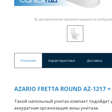
Ванны
19 категорий
Для увеличения картинки нажмите на изображ
Акриловые
Из литьевого мрамора
Ванны 120 см
Ванны 130 см
Ванны 
Ванны 200 см
Экраны для ванн
Ком
Описание
Характеристики
Доставка
Кухонные мойки
15 категорий
AZARIO FRETTA ROUND AZ-1217 
Такой напольный унитаз-компакт подойдет д
Из искусственного камня
Из нержавеюще
аккуратная организация зоны унитаза.