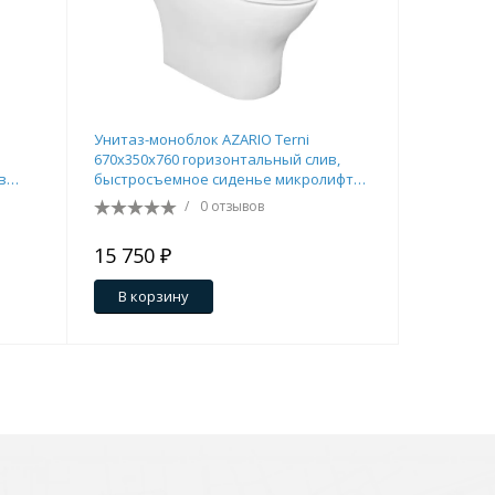
Перейти в раздел
Унитаз-моноблок AZARIO Terni
Унитаз-ко
670x350x760 горизонтальный слив,
355х620х
в
быстросъемное сиденье микролифт
безободко
емным
(AZ-8618)
быстросъ
/
0 отзывов
)
"Микролиф
Перейти в раздел
15 750 ₽
15 000 
В корзину
В кор