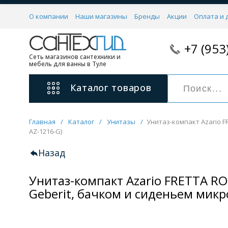
О компании
Наши магазины
Бренды
Акции
Оплата и 
+7 (953
Сеть магазинов сантехники и
мебель для ванны в Туле
Каталог
товаров
Главная
/
Каталог
/
Унитазы
/
Унитаз-компакт Azario 
Смесители
AZ-1216-G)
11 категорий
Назад
Унитаз-компакт Azario FRETTA 
Для ванны с душем
Для раковины
Geberit, бачком и сиденьем микр
С гигиеническим душем
На борт ванной