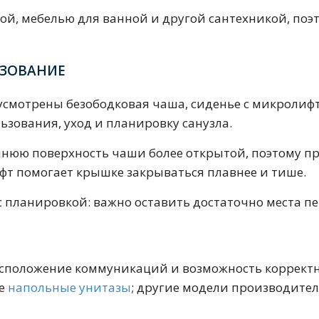
50 см
60 см
70 см
80 см
90 см
ной, мебелью для ванной и другой сантехникой, по
ЬЗОВАНИЕ
смотрены безободковая чаша, сиденье с микролиф
зования, уход и планировку санузла.
Круглые
Накладные чаши
Прямоугольные
Ов
ннюю поверхность чаши более открытой, поэтому п
Угловые
40 см
45 см
50 см
55 см
фт помогает крышке закрываться плавнее и тише.
Комплектующие
 планировкой: важно оставить достаточно места пе
расположение коммуникаций и возможность коррект
те
напольные унитазы
; другие модели производите