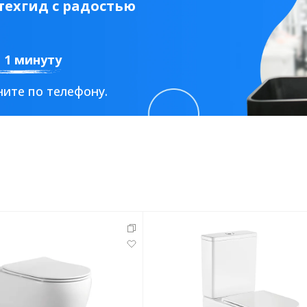
ехгид с радостью
а 1 минуту
ите по телефону.
Стальные
Из искусственного камня
Из стеклоплас