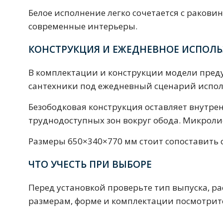
Смесители для моек
40 см
45 см
Белое исполнение легко сочетается с ракови
современные интерьеры.
КОНСТРУКЦИЯ И ЕЖЕДНЕВНОЕ ИСПОЛ
Раковины
23 категории
В комплектации и конструкции модели преду
сантехники под ежедневный сценарий исполь
Мебельные раковины
Квадратные
Безободковая конструкция оставляет внутре
На стиральную машину
С пьедесталом
труднодоступных зон вокруг обода. Микроли
90 см
100 см
120 см
130 см
Размеры 650×340×770 мм стоит сопоставить с
ЧТО УЧЕСТЬ ПРИ ВЫБОРЕ
Душевые кабины
Перед установкой проверьте тип выпуска, 
1 категория
размерам, форме и комплектации посмотри