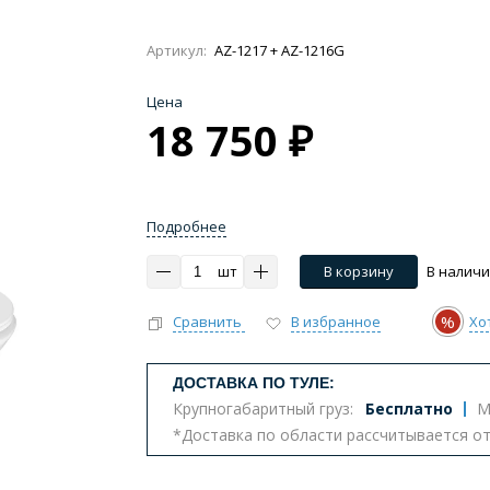
Артикул:
AZ-1217 + AZ-1216G
Цена
18 750 ₽
Импульсные, умные
Инсталляции
Комплект
тазы с биде
Бюджетные унитазы
С вертикальным 
Подробнее
ва
Комплектующие для унитазов
шт
В корзину
В налич
%
Сравнить
В избранное
Хо
т
ДОСТАВКА ПО ТУЛЕ:
Крупногабаритный груз:
Бесплатно
М
*Доставка по области рассчитывается о
еналы
Комоды
Шкафы
Столешницы
К