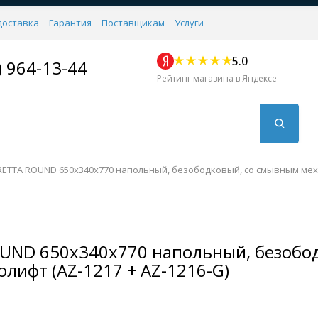
доставка
Гарантия
Поставщикам
Услуги
5.0
) 964-13-44
Рейтинг магазина в Яндексе
FRETTA ROUND 650х340х770 напольный, безободковый, со смывным меха
ROUND 650х340х770 напольный, безоб
Для кухни
Для душа
Для биде
Душевые стой
олифт (AZ-1217 + AZ-1216-G)
Напольные
Комплектующие