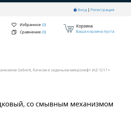
Вход
|
Регистрация
Избранное
(0)
Корзина
Ваша корзина пуста
Сравнение
(0)
низмом Geberit, бачком и сиденьем микролифт (AZ-1217 +
Перейти в раздел
одковый, со смывным механизмом
ки
Системы скрытого монтажа