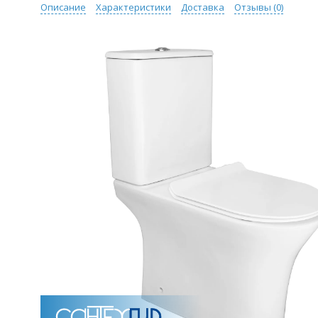
Описание
Характеристики
Доставка
Отзывы (
0
)
Унитазы
15 категорий
Напольные
Подвесные
Моноблоки
Приставные
Угловые с бачком
Уни
Комплектующие для инсталляций и кнопки смы
Мебель для ванных комна
7 категорий
Тумбы для ванной
Зеркало шкаф
П