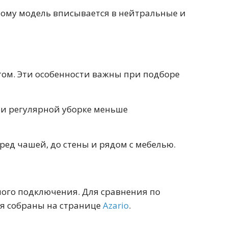
100 см
этому модель вписывается в нейтральные и
Перейти в раздел
том. Эти особенности важны при подборе
альные
Подвесные
ри регулярной уборке меньше
60 см
65 см
70 см
80 см
ред чашей, до стены и рядом с мебелью.
ного подключения. Для сравнения по
Перейти в раздел
ля собраны на странице
Azario
.