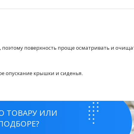
, поэтому поверхность проще осматривать и очищат
тующие
ое опускание крышки и сиденья.
мнат
О ТОВАРУ ИЛИ
Ершики
Полки
ПОДБОРЕ?