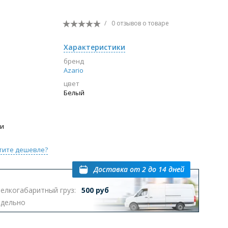
Перейти в раздел
/
0 отзывов
о товаре
Характеристики
бренд
ы с инсталляцией
Биде
Писсуары
Azario
цвет
выпуском
Белый
ии
тите дешевле?
Перейти в раздел
Доставка
от 2 до 14 дней
елкогабаритный груз:
500 руб
тдельно
омплектующие для мебели