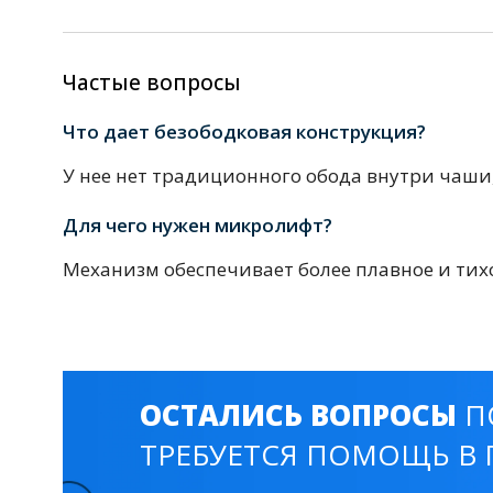
Комплектующие для кабин
Частые вопросы
Полотенцесушители
Что дает безободковая конструкция?
3 категории
У нее нет традиционного обода внутри чаши
Для чего нужен микролифт?
Водяные
Электрические
Комплек
Механизм обеспечивает более плавное и тих
Аксессуары для ванных ко
4 категории
ОСТАЛИСЬ ВОПРОСЫ
П
Дозаторы
Карнизы и шторки для ванной
ТРЕБУЕТСЯ ПОМОЩЬ В 