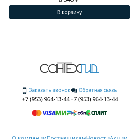
плавного
(р
закрывания
Sta
В корзину
00
и 
КЛ
то
sof
Заказать звонок
Обратная связь
+7 (953) 964-13-44
+7 (953) 964-13-44
О компании
Поставщикам
Новости
Акции