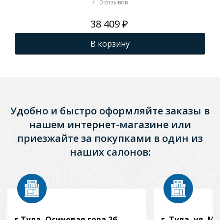
микролифт, белый
ми
/
0 отзывов
GM1002
GM
38 409 ₽
В корзину
Удобно и быстро оформляйте заказы в
нашем интернет-магазине или
приезжайте за покупками в один из
наших салонов:
г.Тула, Осиновая гора 2б
г. Тула, ул. Мо