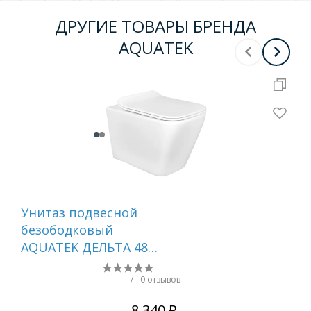
ДРУГИЕ ТОВАРЫ БРЕНДА
AQUATEK
Унитаз подвесной
Ко
безободковый
ин
AQUATEK ДЕЛЬТА 480
ун
x 350 x 320 мм,
ин
тонкое сиденье с
ун
/
0 отзывов
механизмом
AQ
8 340 ₽