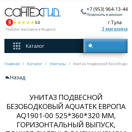
+7 (953) 964-13-44
Позвонить в магазин
г.Тула
5.0
3 магазина
Рейтинг магазина в Яндексе
Каталог
Поиск товаров
Смесители
Главная
/
Каталог
/
Унитазы
/
Унитаз подвесной безободковы
Назад
Унитазы
УНИТАЗ ПОДВЕСНОЙ
Мебель для ванных комнат
БЕЗОБОДКОВЫЙ AQUATEK ЕВРОПА
AQ1901-00 525*360*320 ММ,
Ванны
ГОРИЗОНТАЛЬНЫЙ ВЫПУСК,
Кухонные мойки