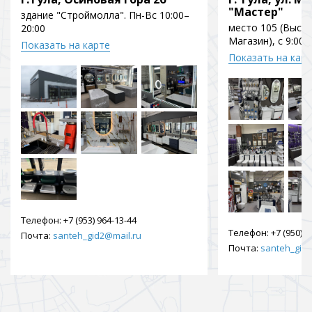
"Мастер"
здание "Строймолла". Пн-Вс 10:00–
место 105 (Выст
20:00
Магазин), с 9:00 
Показать на карте
Показать на кар
Телефон:
+7 (953) 964-13-44
Телефон:
+7 (950) 9
Почта:
santeh_gid2@mail.ru
Почта:
santeh_gid2