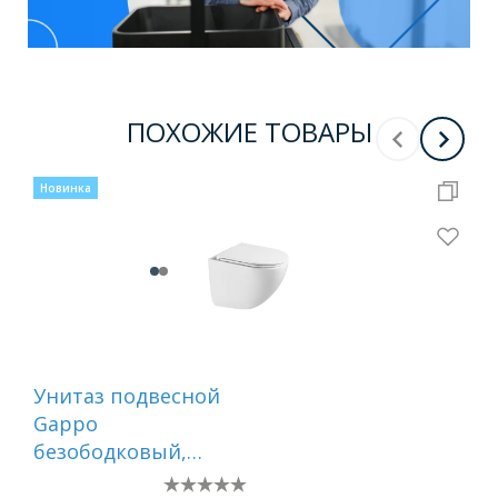
ПОХОЖИЕ ТОВАРЫ
Новинка
Нов
Унитаз подвесной
Ун
Gappo
Ga
безободковый,
бе
торнадо, с сиденьем
тор