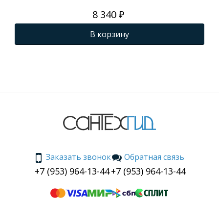
механизмом
AQ
8 340 ₽
плавного
(р
закрывания
Sta
В корзину
00
и 
КЛ
то
sof
Заказать звонок
Обратная связь
+7 (953) 964-13-44
+7 (953) 964-13-44