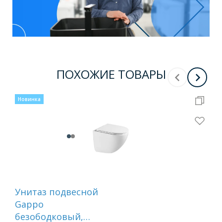
ПОХОЖИЕ ТОВАРЫ
Новинка
Нов
Унитаз подвесной
Ун
Gappo
Ga
безободковый,
бе