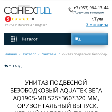
+7 (953) 964-13-44
Позвонить в магазин
г.Тула
5.0
3 магазина
Рейтинг магазина в Яндексе
Каталог
Поиск товаров
Смесители
Главная
/
Каталог
/
Унитазы
/
Унитаз подвесной безободковы
Назад
Унитазы
УНИТАЗ ПОДВЕСНОЙ
Мебель для ванных комнат
БЕЗОБОДКОВЫЙ AQUATEK ВЕГА
AQ1905-MB 525*360*320 ММ,
Ванны
ГОРИЗОНТАЛЬНЫЙ ВЫПУСК,
Кухонные мойки