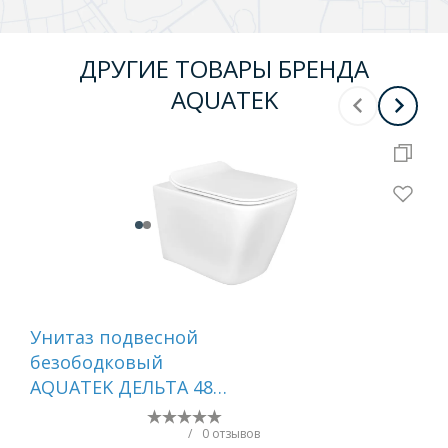
ДРУГИЕ ТОВАРЫ БРЕНДА
AQUATEK
Унитаз подвесной
Ко
безободковый
ин
AQUATEK ДЕЛЬТА 480
ун
x 350 x 320 мм,
ин
тонкое сиденье с
ун
/
0 отзывов