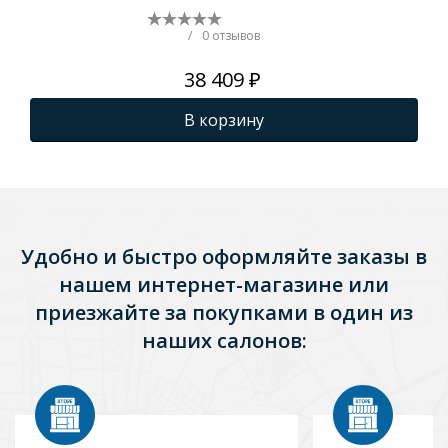
торнадо, с сиденьем
тор
микролифт, белый
ми
/
0 отзывов
GM1002
GM
38 409 ₽
В корзину
Удобно и быстро оформляйте заказы в
нашем интернет-магазине или
приезжайте за покупками в один из
наших салонов: