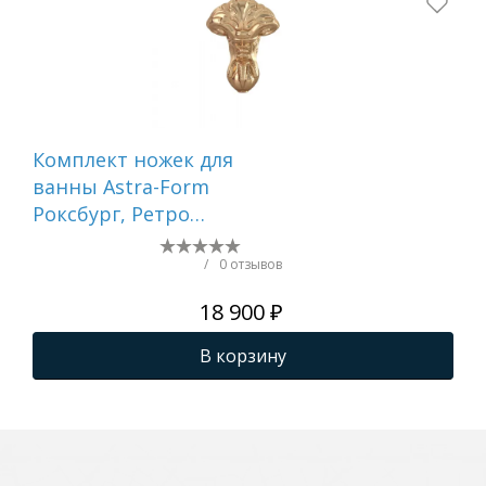
Комплект ножек для
Оп
ванны Astra-Form
ко
Роксбург, Ретро
пр
ЗОЛОТО
(У
НО
/
0 отзывов
18 900 ₽
В корзину