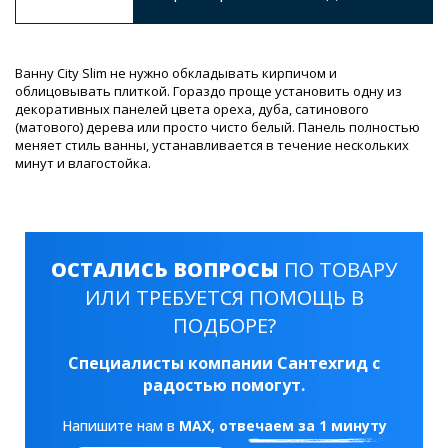
Ванну City Slim не нужно обкладывать кирпичом и
облицовывать плиткой. Гораздо проще установить одну из
декоративных панелей цвета ореха, дуба, сатинового
(матового) дерева или просто чисто белый. Панель полностью
меняет стиль ванны, устанавливается в течение нескольких
минут и влагостойка.
ОСТАЛИСЬ ВОПРОСЫ
ПО ТОВАРУ
ИЛИ ТРЕБУЕТСЯ ПОМОЩЬ В
ПОДБОРЕ?
Специалисты компании Сантехгид с
радостью помогут.
Напишите нам в
MAX
, отвечаем за 1 минуту