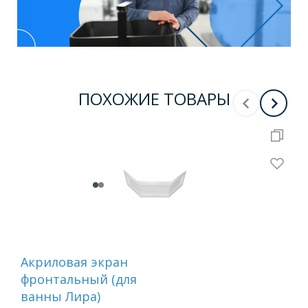
ПОХОЖИЕ ТОВАРЫ
Акриловая экран
Ак
фронтальный (для
фр
ванны Лира)
ва