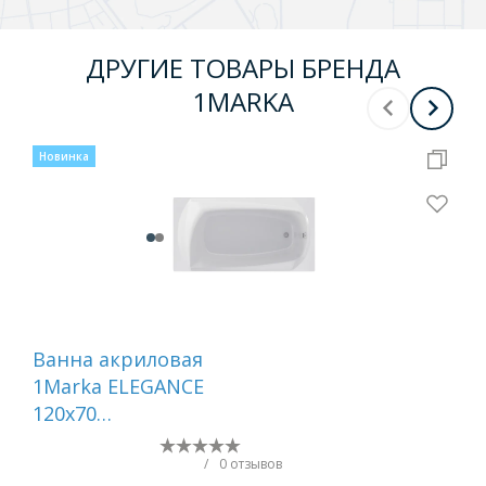
ДРУГИЕ ТОВАРЫ БРЕНДА
1MARKA
Новинка
Ванна акриловая
Ва
1Marka ELEGANCE
1Ma
120х70
Угл
Прямоугольная белая
01
01эл1270
/
0 отзывов