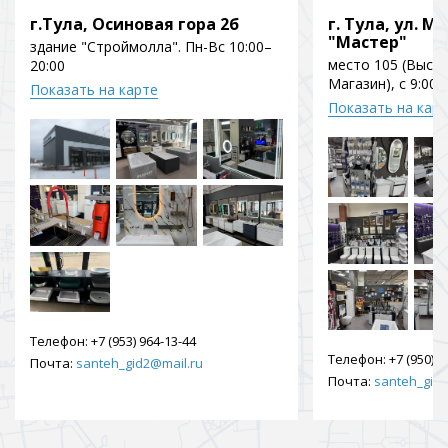
г.Тула, Осиновая гора 2б
г. Тула, ул. Мо
"Мастер"
здание "Строймолла". Пн-Вс 10:00–
место 105 (Выст
20:00
Магазин), с 9:00 
Показать на карте
Показать на кар
Телефон:
+7 (953) 964-13-44
Телефон:
+7 (950) 9
Почта:
santeh_gid2@mail.ru
Почта:
santeh_gid2