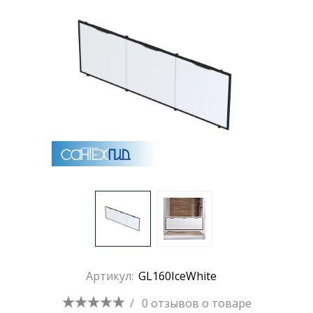
Раковины
Душевые кабины
Полотенцесушители
Аксессуары для ванных комнат
Зеркала
Душевые поддоны
Артикул:
GL160IceWhite
Душевые уголки и ограждения
/
0 отзывов
о товаре