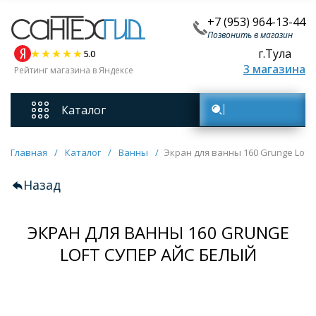
+7 (953) 964-13-44
Позвонить в магазин
г.Тула
5.0
3 магазина
Рейтинг магазина в Яндексе
Каталог
Поиск товаров
Смесители
Главная
/
Каталог
/
Ванны
/
Экран для ванны 160 Grunge Loft
Назад
Унитазы
ЭКРАН ДЛЯ ВАННЫ 160 GRUNGE
Мебель для ванных комнат
LOFT СУПЕР АЙС БЕЛЫЙ
Ванны
Кухонные мойки