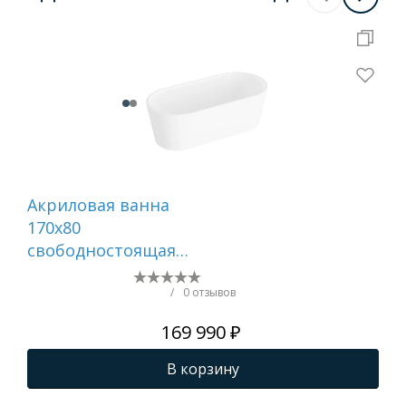
Акриловая ванна
Ак
170x80
150
свободностоящая
525
VITRA Geo
65370006000
/
0 отзывов
169 990 ₽
В корзину