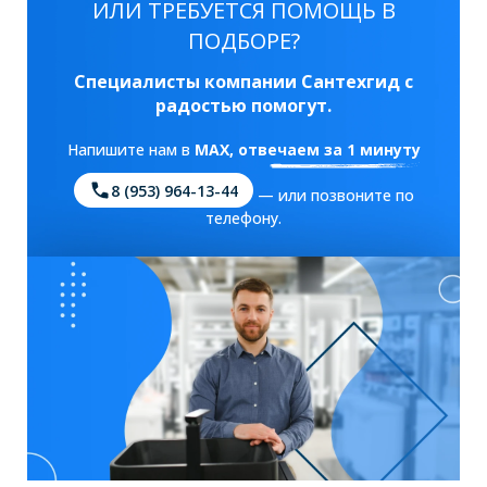
ИЛИ ТРЕБУЕТСЯ ПОМОЩЬ В
ПОДБОРЕ?
Специалисты компании Сантехгид с
радостью помогут.
Напишите нам в
MAX
, отвечаем за 1 минуту
8 (953) 964-13-44
— или позвоните по
телефону.