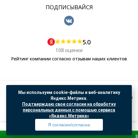
ПОДПИСЫВАЙСЯ
5.0
108 оценки
Рейтинг компании согласно отзывам наших клиентов
Политика обработки персональных данных
Мы используем cookie-файлы и веб-аналитику
Согласие на обработку данных Яндекс Метрика
Яндекс.Метрика.
Подтверждаю свое согласие на обработку
"© ООО “САНТЕХГИД”, 2026. Все права защищены. Предложение не является публичной
персональных данных с помощью сервиса
офертой, цены и информация на сайте ознакомительные
«Яндекс.Метрика»
Доработка и продвижение в
SO.USE
Я согласен/согласна
Зарегист
Профиль
Товары
Поиск
Избранное
Корзина