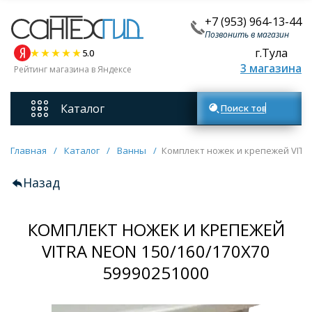
+7 (953) 964-13-44
Позвонить в магазин
г.Тула
5.0
3 магазина
Рейтинг магазина в Яндексе
Каталог
Поиск товаров
Смесители
Главная
/
Каталог
/
Ванны
/
Комплект ножек и крепежей VITRA
Назад
Унитазы
КОМПЛЕКТ НОЖЕК И КРЕПЕЖЕЙ
Мебель для ванных комнат
VITRA NEON 150/160/170X70
Ванны
59990251000
Кухонные мойки