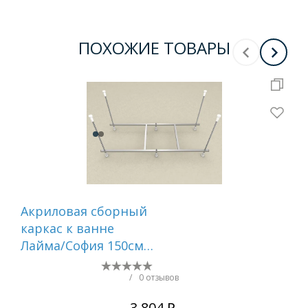
ПОХОЖИЕ ТОВАРЫ
Акриловая сборный
Ак
каркас к ванне
кар
Лайма/София 150см
17
(шпильки
/
0 отзывов
3 804 ₽