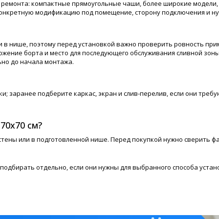
 ремонта: компактные прямоугольные чаши, более широкие модели,
 конкретную модификацию под помещение, сторону подключения и н
 в нише, поэтому перед установкой важно проверить ровность пр
ожение борта и место для последующего обслуживания сливной зоны. 
но до начала монтажа.
ки; заранее подберите каркас, экран и слив-перелив, если они тре
70х70 см?
тены или в подготовленной нише. Перед покупкой нужно сверить фа
т подбирать отдельно, если они нужны для выбранного способа устан