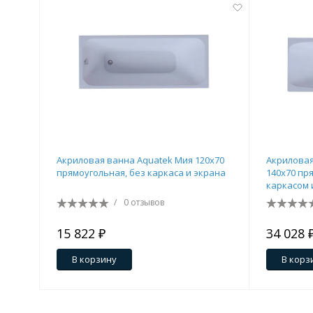
Акриловая ванна Aquatek Мия 120x70
Акриловая
прямоугольная, без каркаса и экрана
140x70 пря
каркасом 
гидромас
/
0 отзывов
15 822 ₽
34 028 
В корзину
В корз