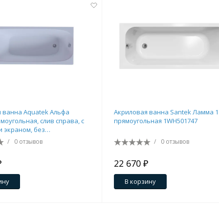
 ванна Aquatek Альфа
Акриловая ванна Santek Ламма 1
моугольная, слив справа, с
прямоугольная 1WH501747
и экраном, без
сажа
/
0 отзывов
/
0 отзывов
₽
22 670 ₽
ину
В корзину