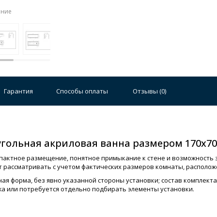
ение
Гарантия
Способы оплаты
Отзывы (
0
)
угольная акриловая ванна размером 170х70
пактное размещение, понятное примыкание к стене и возможность з
т рассматривать с учетом фактических размеров комнаты, располож
ая форма, без явно указанной стороны установки; состав комплект
жа или потребуется отдельно подбирать элементы установки.