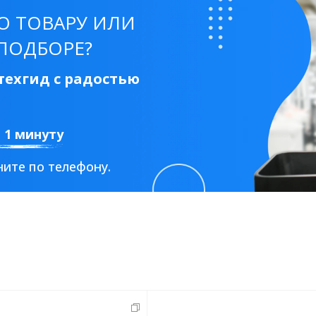
О ТОВАРУ ИЛИ
ПОДБОРЕ?
ехгид с радостью
а 1 минуту
ите по телефону.