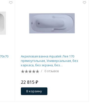
70х70
Акриловая ванна Aquatek Лея 170
Акрилова
прямоугольная, Универсальная, без
170x70 пр
каркаса, без экрана, без
Универсал
гидромассажа
гидромас
/
0 отзывов
22 815 ₽
32 847 
В корзину
В кор