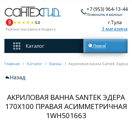
+7 (953) 964-13-44
Позвонить в магазин
г.Тула
5.0
3 магазина
Рейтинг магазина в Яндексе
Каталог
Поиск товаров
Смесители
Главная
/
Каталог
/
Ванны
/
Акриловая ванна Santek Эдера 1
Назад
Унитазы
АКРИЛОВАЯ ВАННА SANTEK ЭДЕРА
Мебель для ванных комнат
170Х100 ПРАВАЯ АСИММЕТРИЧНАЯ
Ванны
1WH501663
Кухонные мойки