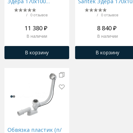
Эдера 170х100
Santek Эдера 170х10
правая 1WH501665
левой и правой
1WH501666
/
0 отзывов
/
0 отзывов
11 380 ₽
8 840 ₽
В наличии
В наличии
В корзину
В корзину
Обвязка пластик (п/