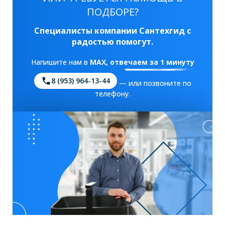
ПОДБОРЕ?
Специалисты компании Сантехгид с
радостью помогут.
Напишите нам в
MAX
, отвечаем за 1 минуту
8 (953) 964-13-44
— или позвоните по
телефону.