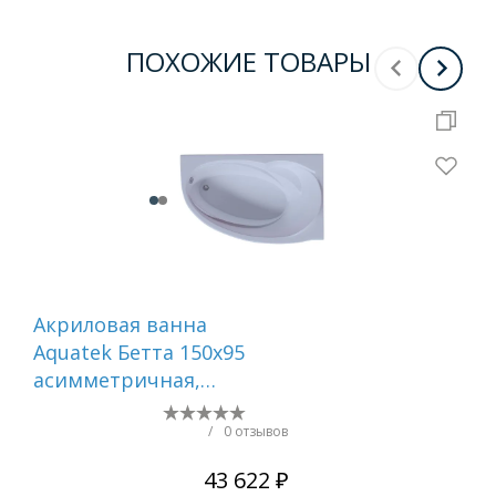
ПОХОЖИЕ ТОВАРЫ
Акриловая ванна
Ак
Aquatek Бетта 150x95
Aq
асимметричная,
170
Правосторонняя, с
ас
каркасом и экраном,
Пр
/
0 отзывов
без гидромассажа
ка
43 622 ₽
бе