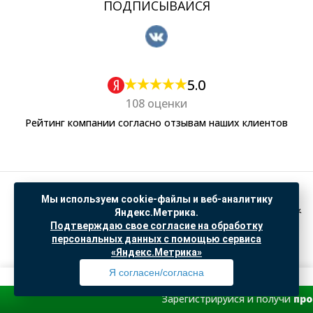
ПОДПИСЫВАЙСЯ
5.0
108 оценки
Рейтинг компании согласно отзывам наших клиентов
Политика обработки персональных данных
Мы используем cookie-файлы и веб-аналитику
Согласие на обработку данных Яндекс Метрика
Яндекс.Метрика.
Подтверждаю свое согласие на обработку
"© ООО “САНТЕХГИД”, 2026. Все права защищены. Предложение не является публичной
персональных данных с помощью сервиса
офертой, цены и информация на сайте ознакомительные
«Яндекс.Метрика»
Доработка и продвижение в
SO.USE
Я согласен/согласна
Зарегистрируйся и получи
промокод со скидкой
на пе
Профиль
Товары
Поиск
Избранное
Корзина