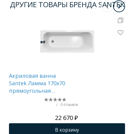
ДРУГИЕ ТОВАРЫ БРЕНДА SANTEK
Акриловая ванна
Ак
Santek Ламма 170х70
Sa
прямоугольная
150
1WH501747
ас
бе
/
0 отзывов
22 670 ₽
В корзину