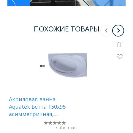
ПОХОЖИЕ ТОВАРЫ
Акриловая ванна
Ак
Aquatek Бетта 150x95
Aqu
асимметричная,
Пр
Правосторонняя, с
кар
каркасом и экраном,
бе
/
0 отзывов