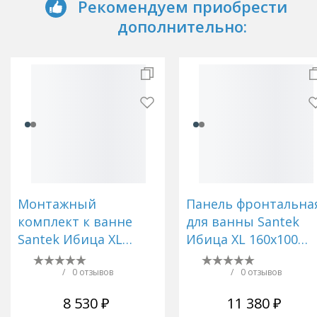
Рекомендуем приобрести
дополнительно:
Монтажный
Панель фронтальна
комплект к ванне
для ванны Santek
Santek Ибица XL
Ибица XL 160х100
160х100 левой и
правая 1WH112206
правой 1WH112427
/
0 отзывов
/
0 отзывов
8 530 ₽
11 380 ₽