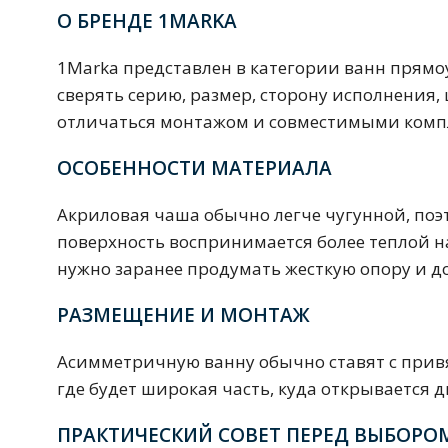
Комплектующие для кабин
О БРЕНДЕ 1MARKA
1Marka представлен в категории ванн прям
сверять серию, размер, сторону исполнения,
Полотенцесушители
отличаться монтажом и совместимыми ком
3 категории
ОСОБЕННОСТИ МАТЕРИАЛА
Водяные
Электрические
Комплек
Акриловая чаша обычно легче чугунной, поэт
поверхность воспринимается более теплой 
нужно заранее продумать жесткую опору и до
Аксессуары для ванных ко
РАЗМЕЩЕНИЕ И МОНТАЖ
4 категории
Асимметричную ванну обычно ставят с привяз
где будет широкая часть, куда открывается 
Дозаторы
Карнизы и шторки для ванной
ПРАКТИЧЕСКИЙ СОВЕТ ПЕРЕД ВЫБОРО