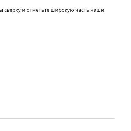
ы сверху и отметьте широкую часть чаши,
Перейти в раздел
Перейти в раздел
тика
Керамические