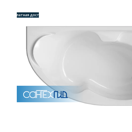
Унитазы
Бесплатная доставка
15 категорий
Напольные
Подвесные
Моноблоки
Приставные
Угловые с бачком
Уни
Комплектующие для инсталляций и кнопки смы
Мебель для ванных комна
7 категорий
Тумбы для ванной
Зеркало шкаф
П