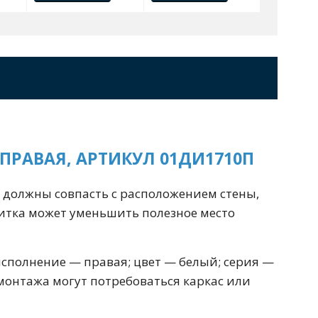
100 см
Перейти в раздел
альные
Подвесные
ПРАВАЯ, АРТИКУЛ 01ДИ1710П
60 см
65 см
70 см
80 см
а должны совпасть с расположением стены,
литка может уменьшить полезное место
сполнение — правая; цвет — белый; серия —
Перейти в раздел
монтажа могут потребоваться каркас или