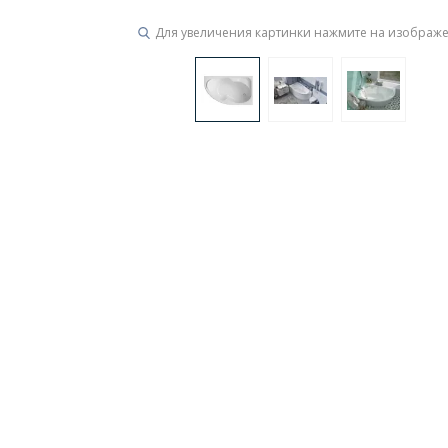
Для увеличения картинки нажмите на изображ
Ванны
19 категорий
Акриловые
Из литьевого мрамора
Ванны 120 см
Ванны 130 см
Ванны 
Ванны 200 см
Экраны для ванн
Ком
Кухонные мойки
15 категорий
Из искусственного камня
Из нержавеюще