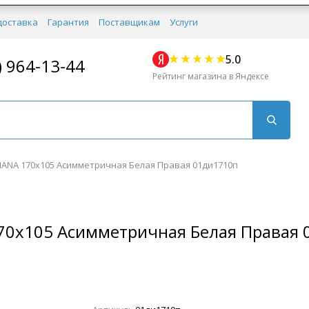
доставка
Гарантия
Поставщикам
Услуги
5.0
) 964-13-44
Рейтинг магазина в Яндексе
IANA 170x105 Асимметричная Белая Правая 01ди1710п
170x105 Асимметричная Белая Правая
Для кухни
Для душа
Для биде
Душевые стой
Напольные
Комплектующие