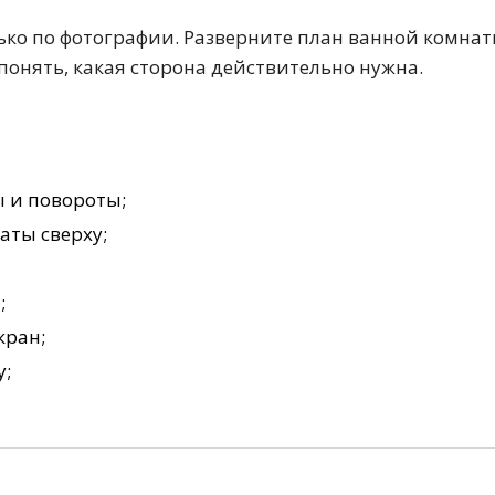
ко по фотографии. Разверните план ванной комнат
 понять, какая сторона действительно нужна.
 и повороты;
аты сверху;
;
кран;
у;
Стальные
Из искусственного камня
Из стеклоплас