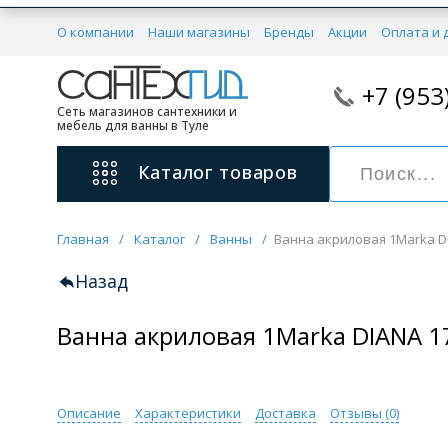
О компании
Наши магазины
Бренды
Акции
Оплата и 
+7 (953
Сеть магазинов сантехники и
мебель для ванны в Туле
Каталог
товаров
Главная
/
Каталог
/
Ванны
/
Ванна акриловая 1Marka D
Смесители
11 категорий
Назад
Ванна акриловая 1Marka DIANA 
Для ванны с душем
Для раковины
С гигиеническим душем
На борт ванной
Описание
Характеристики
Доставка
Отзывы (
0
)