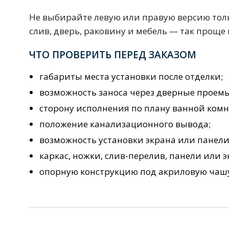
Не выбирайте левую или правую версию толь
Зеркала
слив, дверь, раковину и мебель — так проще
1 категория
ЧТО ПРОВЕРИТЬ ПЕРЕД ЗАКАЗОМ
Зеркала с подсветкой
габариты места установки после отделки;
возможность заноса через дверные проемы
сторону исполнения по плану ванной комн
Душевые поддоны
положение канализационного вывода;
7 категорий
возможность установки экрана или панели
каркас, ножки, слив-перелив, панели или э
опорную конструкцию под акриловую чаш
Акриловые
Из литьевого мрамора
Комплектующие к поддонам