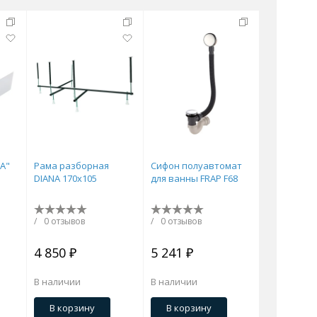
Перейти в раздел
стоящие
Приставные
Угловые
0 см
Ванны 180 см
Ванны 190 см
NA"
Рама разборная
Сифон полуавтомат
DIANA 170x105
для ванны FRAP F68
/
0 отзывов
/
0 отзывов
Перейти в раздел
4 850 ₽
5 241 ₽
В наличии
В наличии
Черные
Комплектующие
В корзину
В корзину