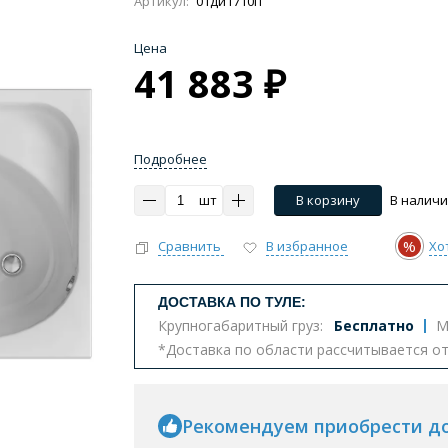
Артикул:
01ди1710п
Цена
41 883 ₽
Импульсные, умные
Инсталляции
Комплект
Подробнее
тазы с биде
Бюджетные унитазы
С вертикальным 
шт
В корзину
В налич
ва
Комплектующие для унитазов
%
Сравнить
В избранное
Хо
т
ДОСТАВКА ПО ТУЛЕ:
Крупногабаритный груз:
Бесплатно
М
*Доставка по области рассчитывается о
еналы
Комоды
Шкафы
Столешницы
К
Рекомендуем приобрести д