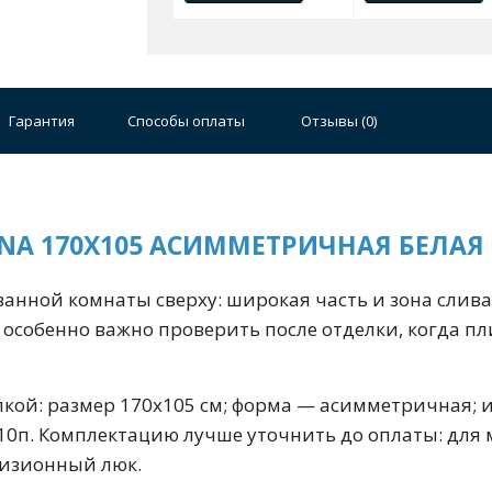
50 см
60 см
70 см
80 см
90 см
Гарантия
Способы оплаты
Отзывы (
0
)
Круглые
Накладные чаши
Прямоугольные
Ов
NA 170X105 АСИММЕТРИЧНАЯ БЕЛАЯ 
Угловые
40 см
45 см
50 см
55 см
Комплектующие
ванной комнаты сверху: широкая часть и зона слив
 особенно важно проверить после отделки, когда п
кой: размер 170x105 см; форма — асимметричная; и
10п. Комплектацию лучше уточнить до оплаты: для 
визионный люк.