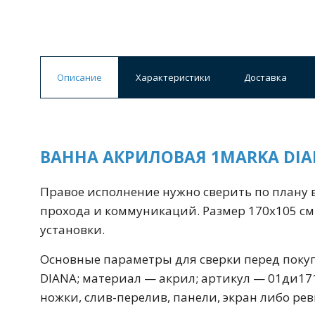
Смесители для моек
40 см
45 см
Раковины
Описание
Характеристики
Доставка
23 категории
Мебельные раковины
Квадратные
ВАННА АКРИЛОВАЯ 1MARKA DIA
На стиральную машину
С пьедесталом
90 см
100 см
120 см
130 см
Правое исполнение нужно сверить по плану 
прохода и коммуникаций. Размер 170x105 см
установки.
Душевые кабины
Основные параметры для сверки перед покуп
1 категория
DIANA; материал — акрил; артикул — 01ди17
ножки, слив-перелив, панели, экран либо ре