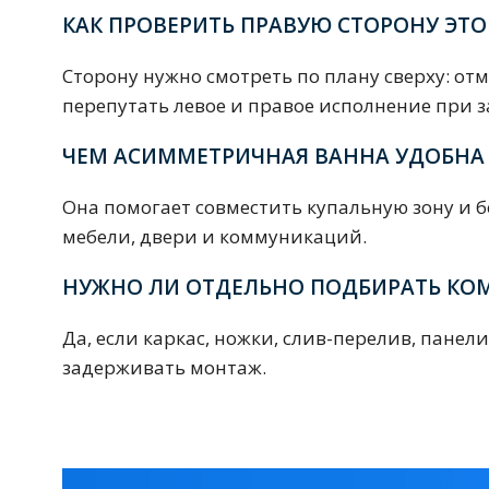
Душевые уголки и огражд
КАК ПРОВЕРИТЬ ПРАВУЮ СТОРОНУ ЭТ
3 категории
Сторону нужно смотреть по плану сверху: от
перепутать левое и правое исполнение при з
Двери и перегородки
Душевые огражден
ЧЕМ АСИММЕТРИЧНАЯ ВАННА УДОБНА
Она помогает совместить купальную зону и 
Трапы для душевых
мебели, двери и коммуникаций.
3 категории
НУЖНО ЛИ ОТДЕЛЬНО ПОДБИРАТЬ К
Да, если каркас, ножки, слив-перелив, панел
Квадратные
Комплектующие
Лине
задерживать монтаж.