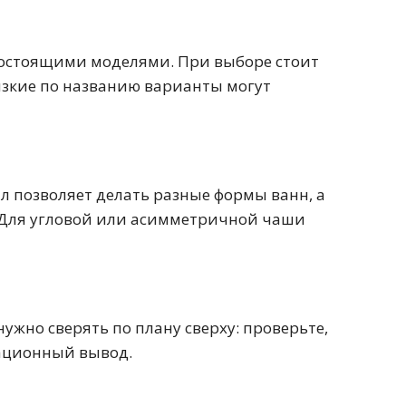
ностоящими моделями. При выборе стоит
лизкие по названию варианты могут
Перейти в раздел
л позволяет делать разные формы ванн, а
 Для угловой или асимметричной чаши
Перейти в раздел
ужно сверять по плану сверху: проверьте,
зационный вывод.