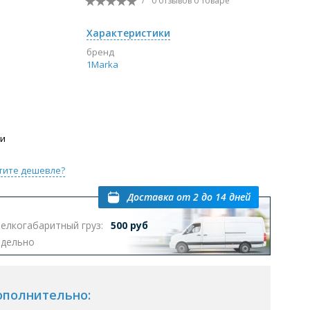
/
0 отзывов
о товаре
Перейти в раздел
Характеристики
бренд
1Marka
ы с инсталляцией
Биде
Писсуары
выпуском
ии
тите дешевле?
Доставка
от 2 до 14 дней
Перейти в раздел
елкогабаритный груз:
500 руб
тдельно
омплектующие для мебели
ополнительно: