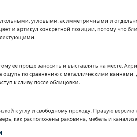
оугольными, угловыми, асимметричными и отдель
 цвет и артикул конкретной позиции, потому что б
плектующими.
тующие
ому ее проще заносить и выставлять на месте. Акри
на ощупь по сравнению с металлическими ваннами.
ступ к сливу после облицовки.
мнат
кой к углу и свободному проходу. Правую версию н
дверь, как расположены раковина, мебель и канали
Ершики
Полки
М