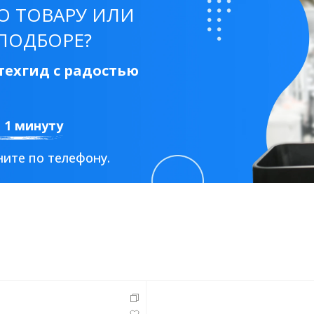
О ТОВАРУ ИЛИ
ПОДБОРЕ?
ехгид с радостью
а 1 минуту
ите по телефону.