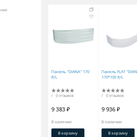
ение
Стальные
Чугунные
Ванны 100 см
Отдельно
140 см
Ванны 150 см
Ванны 160 см
Ванны 17
плектующие для ванн
Панель "DIANA" 170
Панель FLAT "DIA
R/L
170*105 R/L
/
0 отзывов
/
0 отзывов
9 383 ₽
9 936 ₽
В наличии
В наличии
й стали
Двойные
Сушилки и диспенсеры для моек
В корзину
В корзину