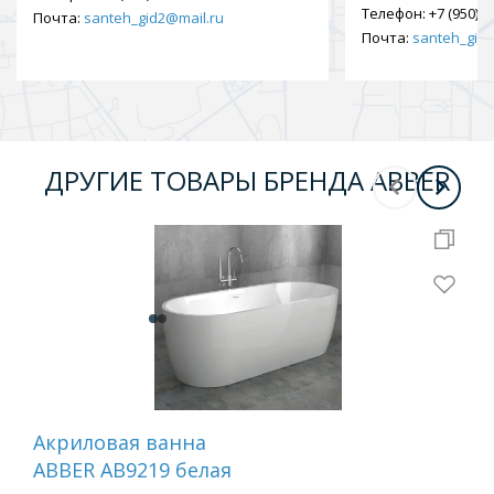
Телефон:
+7 (950) 9
Почта:
santeh_gid2@mail.ru
Почта:
santeh_gid2
ДРУГИЕ ТОВАРЫ БРЕНДА ABBER
Бесплатная 
Акриловая ванна
Ва
ABBER AB9219 белая
ис