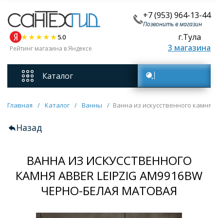
+7 (953) 964-13-44
Позвонить в магазин
г.Тула
5.0
3 магазина
Рейтинг магазина в Яндексе
Каталог
Поиск товаров
Смесители
Главная
/
Каталог
/
Ванны
/
Ванна из искусственного камня 
Назад
Унитазы
ВАННА ИЗ ИСКУССТВЕННОГО
Мебель для ванных комнат
КАМНЯ ABBER LEIPZIG AM9916BW
Ванны
ЧЕРНО-БЕЛАЯ МАТОВАЯ
Кухонные мойки