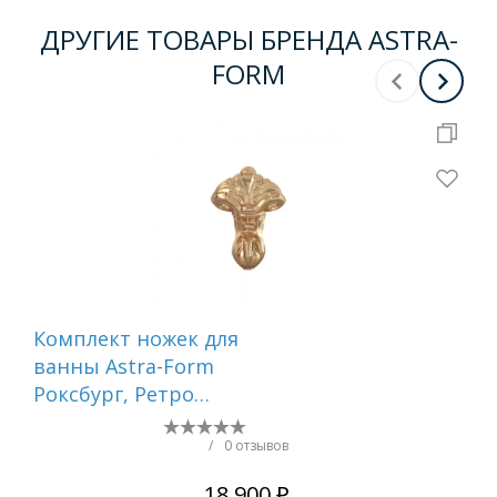
ДРУГИЕ ТОВАРЫ БРЕНДА ASTRA-
FORM
Комплект ножек для
Ко
ванны Astra-Form
ва
Роксбург, Ретро
Рок
ЗОЛОТО
ХР
/
0 отзывов
18 900 ₽