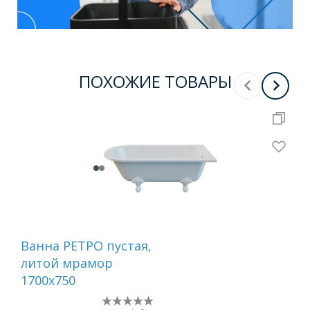
ПОХОЖИЕ ТОВАРЫ
Ванна РЕТРО пустая,
Ван
литой мрамор
ли
1700х750
170