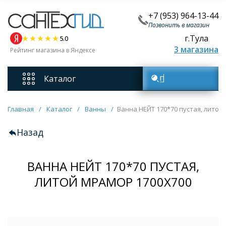
+7 (953) 964-13-44
Позвонить в магазин
г.Тула
5.0
3 магазина
Рейтинг магазина в Яндексе
Каталог
Поиск товаров
Смесители
Главная
/
Каталог
/
Ванны
/
Ванна НЕЙТ 170*70 пустая, литой
Назад
Унитазы
ВАННА НЕЙТ 170*70 ПУСТАЯ,
Мебель для ванных комнат
ЛИТОЙ МРАМОР 1700Х700
Ванны
Кухонные мойки