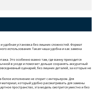
 и удобная установка без лишних сложностей. Формат
ного использования. Такая чаша удобна и как замена
тажа. Это особенно важно там, где ванну приходится
вычной в уходе и помогает дольше сохранять аккуратный
повседневный сценарий, без лишних деталей, за которые не
а белое исполнение не спорит с интерьером. Для
и материал, который удобно рассматривать для замены
артное пространство, эта модель смотрится уместно и без