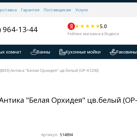
доставка
Гарантия
Поставщикам
Услуги
5.0
) 964-13-44
Рейтинг магазина в Яндексе
ых комнат
Ванны
Кухонные мойки
Раковины
 (ВИЗ) Антика "Белая Орхидея" цв.белый (ОР-61200)
) Антика "Белая Орхидея" цв.белый (ОР
Артикул:
514894