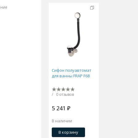
ение
Сифон полуавтомат
для ванны FRAP F68
/
0 отзывов
5 241 ₽
В наличии
В корзину