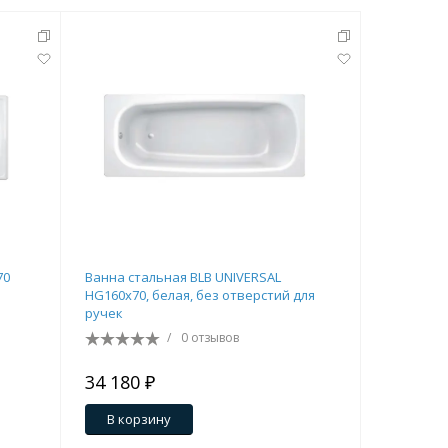
70
Ванна стальная BLB UNIVERSAL
Ванна ст
HG160х70, белая, без отверстий для
PLUS 160х
ручек
/
0 отзывов
34 180 ₽
36 910 
В корзину
В кор