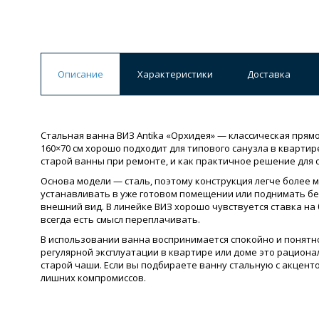
Описание
Характеристики
Доставка
Стальная ванна ВИЗ Antika «Орхидея» — классическая прям
160×70 см хорошо подходит для типового санузла в кварти
старой ванны при ремонте, и как практичное решение для 
Основа модели — сталь, поэтому конструкция легче более 
устанавливать в уже готовом помещении или поднимать бе
внешний вид. В линейке ВИЗ хорошо чувствуется ставка на
всегда есть смысл переплачивать.
В использовании ванна воспринимается спокойно и понятно:
регулярной эксплуатации в квартире или доме это рациона
старой чаши. Если вы подбираете ванну стальную с акценто
лишних компромиссов.