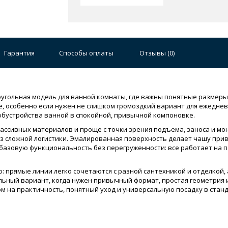
Гарантия
Способы оплаты
Отзывы (
0
)
оугольная модель для ванной комнаты, где важны понятные размеры
ре, особенно если нужен не слишком громоздкий вариант для ежеднев
обустройства ванной в спокойной, привычной компоновке.
массивных материалов и проще с точки зрения подъема, заноса и мон
з сложной логистики. Эмалированная поверхность делает чашу при
 базовую функциональность без перегруженности: все работает на 
 прямые линии легко сочетаются с разной сантехникой и отделкой, 
льный вариант, когда нужен привычный формат, простая геометрия 
м на практичность, понятный уход и универсальную посадку в станд