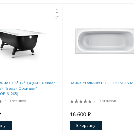
ьная 1,6*0,7*0,4 (ВИЗ) Reimar
Ванна стальная BLB EUROPA 160х
я "Белая Орхидея"
ОР-61205)
/
0 отзывов
/
0 отзывов
₽
16 600 ₽
ину
В корзину