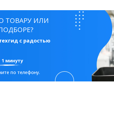
О ТОВАРУ ИЛИ
ПОДБОРЕ?
ехгид с радостью
а 1 минуту
ите по телефону.