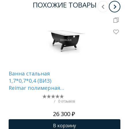
ПОХОЖИЕ ТОВАРЫ
Ванна стальная
Ва
1,7*0,7*0,4 (ВИЗ)
1,7
Reimar полимерная
До
"Белая Орхидея"
Ор
цв.белый (ОР-01205)
(ОР
/
0 отзывов
26 300 ₽
В корзину