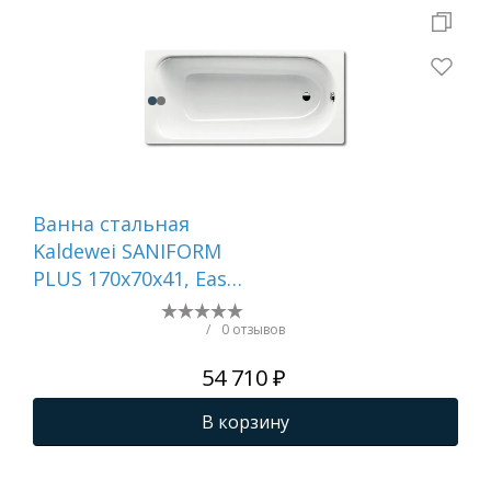
Ванна стальная
Ва
Kaldewei SANIFORM
Ka
PLUS 170х70х41, Easy
PLU
clean, alpine white,
Eas
без ножек
whi
/
0 отзывов
54 710 ₽
В корзину