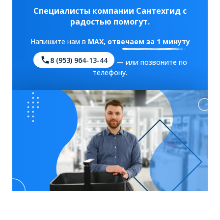
Специалисты компании Сантехгид с
радостью помогут.
Напишите нам в
MAX
, отвечаем за 1 минуту
8 (953) 964-13-44
— или позвоните по
телефону.