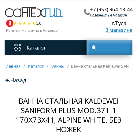
+7 (953) 964-13-44
Позвонить в магазин
г.Тула
5.0
3 магазина
Рейтинг магазина в Яндексе
Каталог
Поиск товаров
Смесители
Главная
/
Каталог
/
Ванны
/
Ванна стальная Kaldewei SANIFORM
Назад
Унитазы
ВАННА СТАЛЬНАЯ KALDEWEI
Мебель для ванных комнат
SANIFORM PLUS MOD.371-1
170Х73Х41, ALPINE WHITE, БЕЗ
Ванны
НОЖЕК
Кухонные мойки