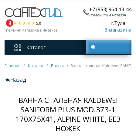
+7 (953) 964-13-44
Позвонить в магазин
г.Тула
5.0
3 магазина
Рейтинг магазина в Яндексе
Каталог
Поиск товаров
Смесители
Главная
/
Каталог
/
Ванны
/
Ванна стальная Kaldewei SANIFORM
Назад
Унитазы
ВАННА СТАЛЬНАЯ KALDEWEI
Мебель для ванных комнат
SANIFORM PLUS MOD.373-1
170Х75Х41, ALPINE WHITE, БЕЗ
Ванны
НОЖЕК
Кухонные мойки