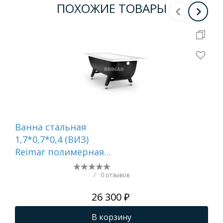
ПОХОЖИЕ ТОВАРЫ
Ванна стальная
Ва
1,7*0,7*0,4 (ВИЗ)
1,7
Reimar полимерная
До
"Белая Орхидея"
Ор
цв.белый (ОР-01205)
(ОР
/
0 отзывов
26 300 ₽
В корзину