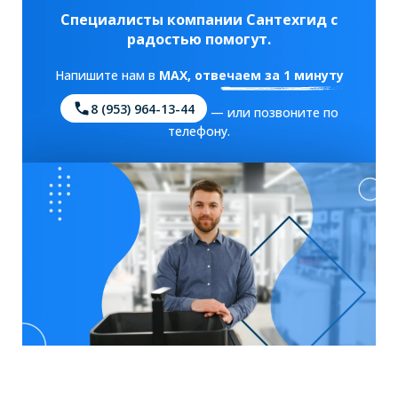
Специалисты компании Сантехгид с
радостью помогут.
Напишите нам в
MAX
, отвечаем за 1 минуту
8 (953) 964-13-44
— или позвоните по
телефону.