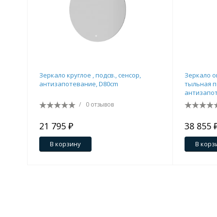
Зеркало круглое , подсв., сенсор,
Зеркало о
антизапотевание, D80cm
тыльная п
антизапот
/
0 отзывов
21 795 ₽
38 855 
В корзину
В корз