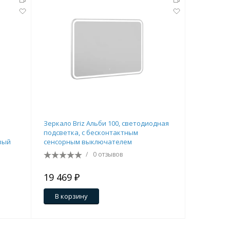
Зеркало Briz Альби 100, светодиодная
Зеркало 
подсветка, с бесконтактным
сенсорны
вый
сенсорным выключателем
регулято
/
0 отзывов
19 469 ₽
20 284 
В корзину
В кор