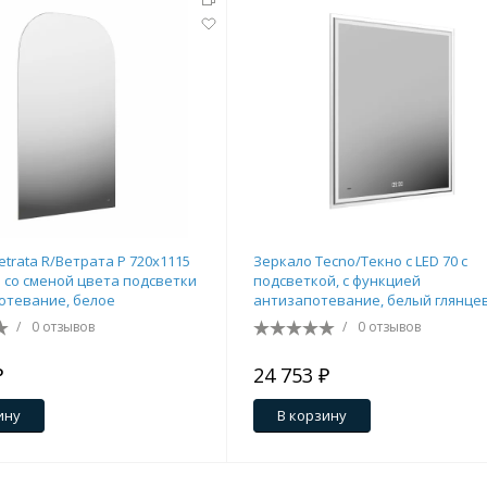
etrata R/Ветрата Р 720х1115
Зеркало Tecno/Текно c LED 70 с
р со сменой цвета подсветки
подсветкой, с функцией
отевание, белое
антизапотевание, белый глянце
/
0 отзывов
/
0 отзывов
₽
24 753 ₽
ину
В корзину