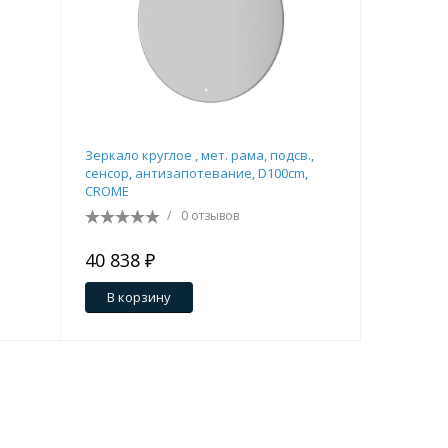
Зеркало круглое , мет. рама, подсв.,
Зеркало N
сенсор, антизапотевание, D100cm,
CROME
/
0 отзывов
40 838 ₽
110 859
В корзину
В кор