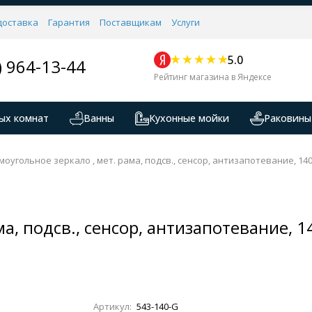
доставка
Гарантия
Поставщикам
Услуги
5.0
) 964-13-44
Рейтинг магазина в Яндексе
ых комнат
Ванны
Кухонные мойки
Раковины
моугольное зеркало , мет. рама, подсв., сенсор, антизапотевание, 14
ма, подсв., сенсор, антизапотевание, 
Артикул:
543-140-G