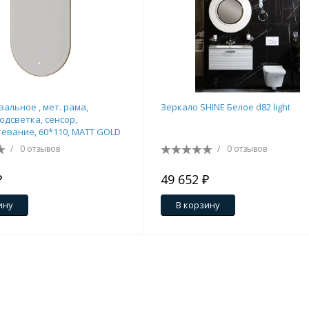
вальное , мет. рама,
Зеркало SHINE Белое d82 light
одсветка, сенсор,
евание, 60*110, MATT GOLD
/
0 отзывов
/
0 отзывов
₽
49 652 ₽
ину
В корзину