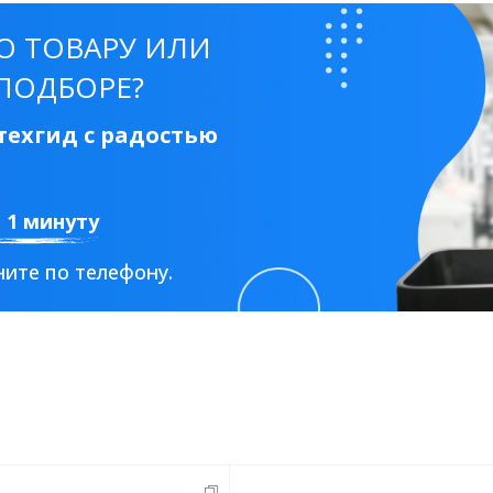
О ТОВАРУ ИЛИ
ПОДБОРЕ?
ехгид с радостью
а 1 минуту
ите по телефону.