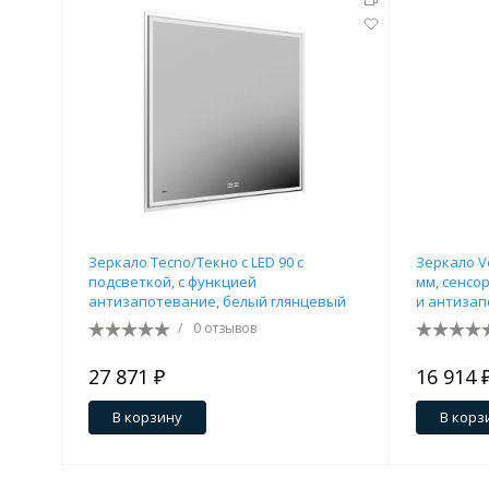
Зеркало Tecno/Текно c LED 90 с
Зеркало V
подсветкой, с функцией
мм, сенсо
антизапотевание, белый глянцевый
и антизап
/
0 отзывов
27 871 ₽
16 914 
В корзину
В корз