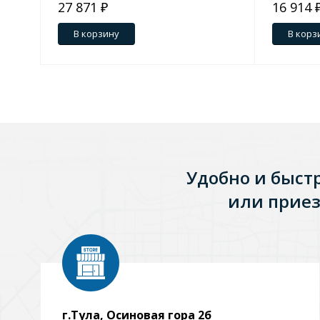
27 871 ₽
16 914 
В корзину
В корз
Удобно и быст
или приез
г.Тула, Осиновая гора 2б