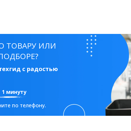
О ТОВАРУ ИЛИ
ПОДБОРЕ?
ехгид с радостью
а 1 минуту
ите по телефону.