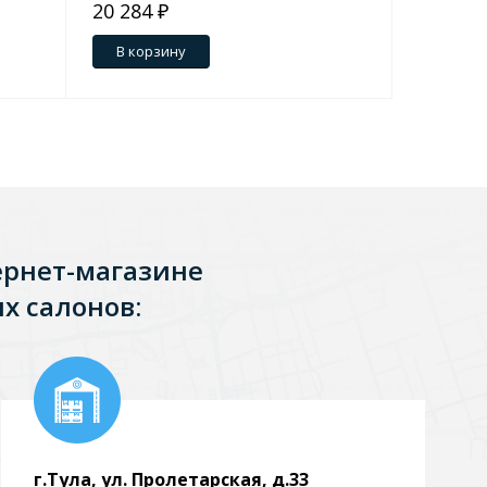
20 284 ₽
19 469 
В корзину
В кор
ернет-магазине
х салонов:
г.Тула, ул. Пролетарская, д.33