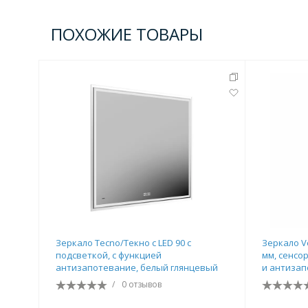
ПОХОЖИЕ ТОВАРЫ
Зеркало Tecno/Текно c LED 90 с
Зеркало V
подсветкой, с функцией
мм, сенсо
антизапотевание, белый глянцевый
и антизап
/
0 отзывов