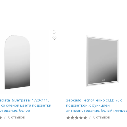
etrata R/Ветрата Р 720х1115
Зеркало Tecno/Текно c LED 70 с
р со сменой цвета подсветки
подсветкой, с функцией
отевание, белое
антизапотевание, белый глянце
/
0 отзывов
/
0 отзывов