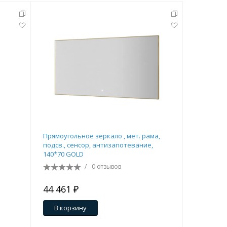
Прямоугольное зеркало , мет. рама,
Зеркало к
подсв., сенсор, антизапотевание,
сенсор, а
140*70 GOLD
CROME
/
0 отзывов
44 461 ₽
40 838 
В корзину
В кор