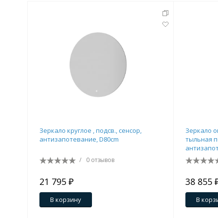
Зеркало круглое , подсв., сенсор,
Зеркало о
антизапотевание, D80cm
тыльная п
антизапот
/
0 отзывов
21 795 ₽
38 855 
В корзину
В корз