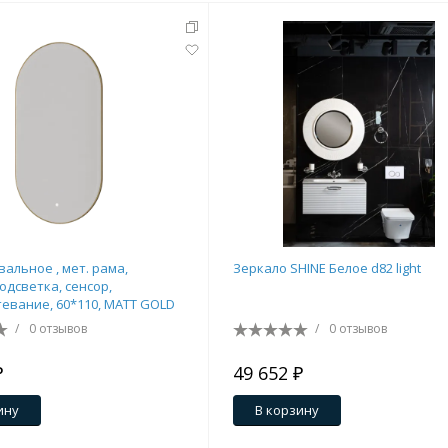
вальное , мет. рама,
Зеркало SHINE Белое d82 light
одсветка, сенсор,
евание, 60*110, MATT GOLD
/
0 отзывов
/
0 отзывов
₽
49 652 ₽
ину
В корзину