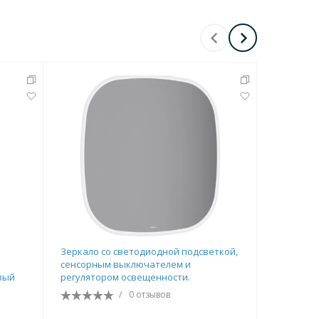
Зеркало со светодиодной подсветкой,
Зеркало B
сенсорным выключателем и
подсветк
вый
регулятором освещенности.
сенсорны
/
0 отзывов