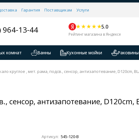
доставка
Гарантия
Поставщикам
Услуги
5.0
) 964-13-44
Рейтинг магазина в Яндексе
ых комнат
Ванны
Кухонные мойки
Раковины
кало круглое , мет. рама, подсв., сенсор, антизапотевание, D120cm, B
св., сенсор, антизапотевание, D120cm,
Артикул:
545-120-B