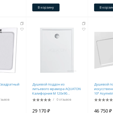
В корзину
В корзи
Квадратный
Душевой поддон из
Душевой п
литьевого мрамора AQUATON
искусствен
Калифорния М 120х90
10° Asymetr
прямоугольный белый
() XA25G701
тзывов
/
0 отзывов
1A737736CA010
29 170 ₽
46 750 ₽