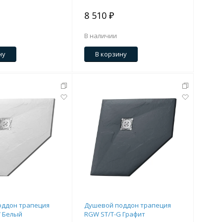
8 510 ₽
В наличии
ну
В корзину
оддон трапеция
Душевой поддон трапеция
 Белый
RGW ST/T-G Графит