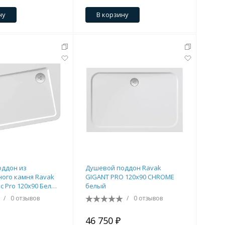
ну
В корзину
оддон из
Душевой поддон Ravak
ного камня Ravak
GIGANT PRO 120х90 CHROME
ic Pro 120x90 Белый
белый
01L
/
0 отзывов
/
0 отзывов
46 750 ₽