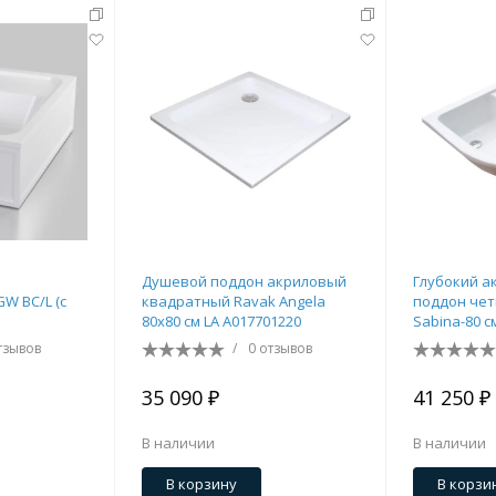
Душевой поддон акриловый
Глубокий а
W BC/L (с
квадратный Ravak Angela
поддон чет
80х80 см LA A017701220
Sabina-80 с
тзывов
/
0 отзывов
35 090 ₽
41 250 ₽
В наличии
В наличии
В корзину
В корзи