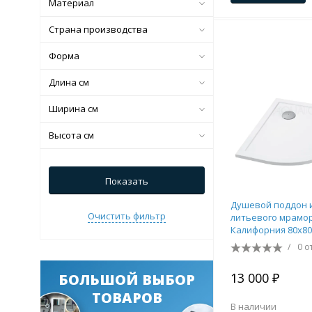
Материал
Страна производства
Форма
Длина см
Ширина см
Высота см
Показать
Душевой поддон 
Очистить фильтр
литьевого мрамо
Калифорния 80x80
круга белый 1A71
/
0 о
13 000 ₽
БОЛЬШОЙ ВЫБОР
ТОВАРОВ
В наличии