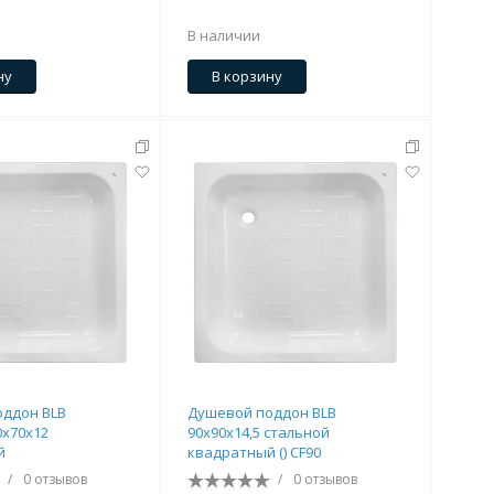
В наличии
ну
В корзину
ддон BLB
Душевой поддон BLB
0х70х12
90х90х14,5 стальной
й
квадратный () CF90
/
0 отзывов
/
0 отзывов