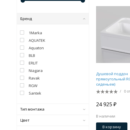
Бренд
1Marka
AQUATEK
Aquaton
BLB
ERLIT
Niagara
Душевой поддон
Ravak
прямоугольный RG
сиденьем)
RGW
/
0 о
Santek
24 925 ₽
Тип монтажа
В наличии
Цвет
В корзину