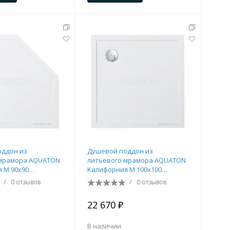
оддон из
Душевой поддон из
 мрамора AQUATON
литьевого мрамора AQUATON
 М 90х90
Калифорния М 100х100
ый белый
квадратный белый
/
0 отзывов
/
0 отзывов
010
1A739636CA010
22 670 ₽
В наличии