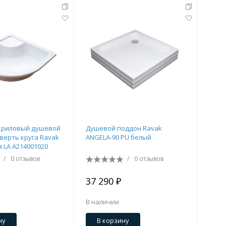
криловый душевой
Душевой поддон Ravak
верть круга Ravak
ANGELA-90 PU белый
м LA A214001020
/
0 отзывов
/
0 отзывов
37 290 ₽
В наличии
ну
В корзину