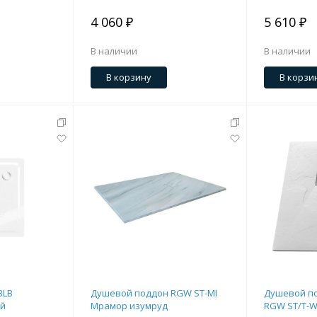
4 060 ₽
5 610 ₽
В наличии
В наличии
В корзину
В корзи
BLB
Душевой поддон RGW ST-MI
Душевой п
ой
Мрамор изумруд
RGW ST/T-W