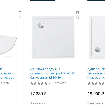
из
Душевой поддон из
Душевой п
ра Aquaton
литьевого мрамора AQUATON
литьевого
 в четверть
Калифорния М 80х80
Калифорния
3936CA010
квадратный белый
пятиугольн
тзывов
/
0 отзывов
1A739936CA010
1A739736CA
17 280 ₽
18 900 ₽
В наличии
В наличии