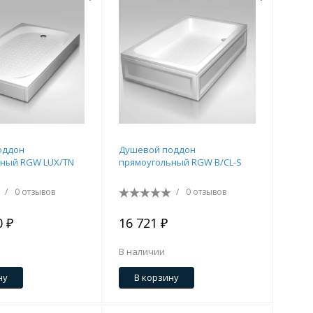
оддон
Душевой поддон
ьный RGW LUX/TN
прямоугольный RGW B/CL-S
/
0 отзывов
/
0 отзывов
0 ₽
16 721 ₽
В наличии
ну
В корзину