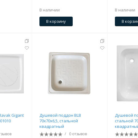
В наличии
В наличии
В корзину
В корзи
avak Gigant
Душевой поддон BLB
Душевой по
401010
70х70х6,5, стальной
стальной 7
квадратный
квадратны
тзывов
/
0 отзывов