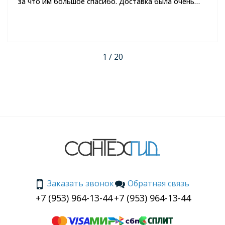
за что им большое спасибо. Доставка была очень
быстрой, и раковина пришла в отличном состоянии.
Спустя пару месяцев использования, я могу с
уверенностью сказать, что это отличное качество.
Теперь я полностью довольна своим выбором и с
уверенностью рекомендую этот товар всем, кто
1 / 20
задумывается о покупке новой раковины.
Заказать звонок
Обратная связь
+7 (953) 964-13-44
+7 (953) 964-13-44