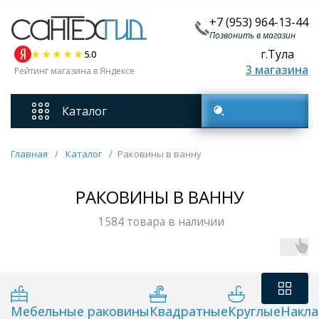
+7 (953) 964-13-44
Позвонить в магазин
г.Тула
5.0
3 магазина
Рейтинг магазина в Яндексе
Каталог
Поиск товаров
Смесители
Главная
/
Каталог
/
Раковины в ванну
Унитазы
РАКОВИНЫ В ВАННУ
1584 товара в наличии
Мебель для ванных комнат
Ванны
Мебельные раковины
Квадратные
Круглые
Накл
Кухонные мойки