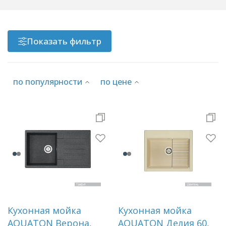
Раковины
Показать фильтр
Душевые кабины
по популярности
по цене
Полотенцесушители
Аксессуары для ванных комнат
Зеркала
Душевые поддоны
Душевые уголки и ограждения
Кухонная мойка
Кухонная мойка
AQUATON Верона,
AQUATON Делия 60,