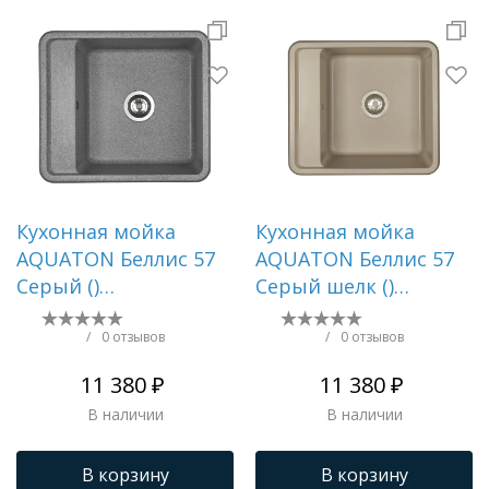
Кухонная мойка
Кухонная мойка
AQUATON Беллис 57
AQUATON Беллис 57
Серый ()
Серый шелк ()
1A724932BS230
1A724932BS250
/
0 отзывов
/
0 отзывов
11 380 ₽
11 380 ₽
В наличии
В наличии
В корзину
В корзину