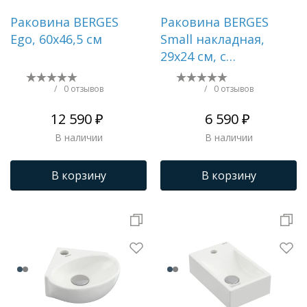
Раковина BERGES
Раковина BERGES
Ego, 60х46,5 см
Small накладная,
29х24 см, с
отверстием под
смеситель
/
0 отзывов
/
0 отзывов
12 590 ₽
6 590 ₽
В наличии
В наличии
В корзину
В корзину