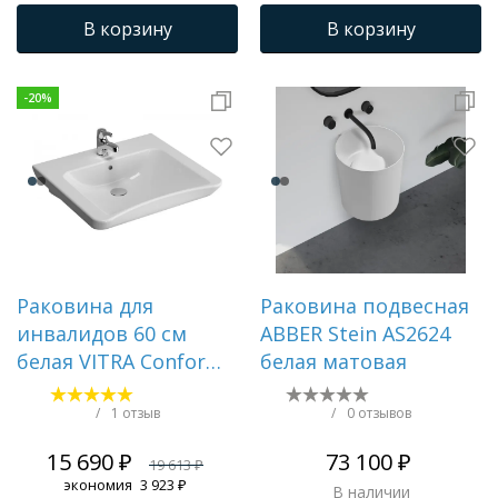
В корзину
В корзину
-
20
%
Раковина для
Раковина подвесная
инвалидов 60 см
ABBER Stein AS2624
белая VITRA Conforma
белая матовая
5289B003-0001
/
1 отзыв
/
0 отзывов
15 690 ₽
73 100 ₽
19 613 ₽
экономия
3 923 ₽
В наличии