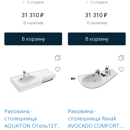
1A70093NOT01L
1A70103NOT01R
/
0 отзывов
/
0 отзывов
31 310 ₽
31 310 ₽
В наличии
В наличии
В корзину
В корзину
Раковина -
Раковина -
столешница
столешница Ravak
AQUATON Отель1270,
AVOCADO COMFORT,