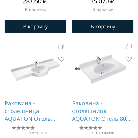
28 050 ₽
35 070 ₽
В наличии
В наличии
В корзину
В корзину
Раковина -
Раковина -
столешница
столешница
AQUATON Отель
AQUATON Отель 800,
1500, белая ()
белая ()
1A70133NOT010
1A70063NOT010
/
0 отзывов
/
0 отзывов