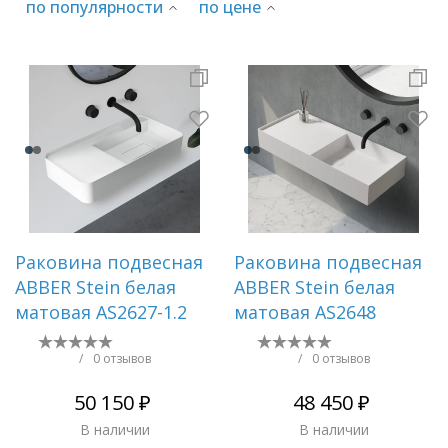
по популярности
по цене
Раковины
Душевые кабины
Полотенцесушители
Аксессуары для ванных комнат
Раковина подвесная
Раковина подвесная
ABBER Stein белая
ABBER Stein белая
Зеркала
матовая AS2627-1.2
матовая AS2648
Душевые поддоны
/
0 отзывов
/
0 отзывов
50 150 ₽
48 450 ₽
Душевые уголки и ограждения
В наличии
В наличии