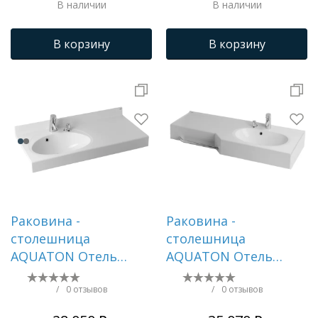
В наличии
В наличии
В корзину
В корзину
Раковина -
Раковина -
столешница
столешница
AQUATON Отель
AQUATON Отель
1000, белая ()
1270, белая ()
1A70073NOT01L
1A70123WOT01R
/
0 отзывов
/
0 отзывов