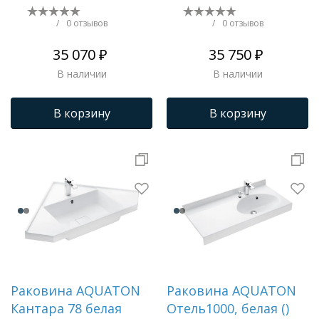
белая ()
белая () XJ9P1100000
1A70113WOT01L
/
0 отзывов
/
0 отзывов
35 070 ₽
35 750 ₽
В наличии
В наличии
В корзину
В корзину
Раковина AQUATON
Раковина AQUATON
Кантара 78 белая
Отель1000, белая ()