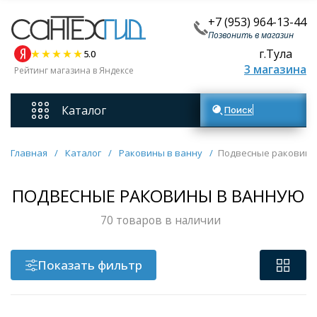
+7 (953) 964-13-44
Позвонить в магазин
г.Тула
5.0
3 магазина
Рейтинг магазина в Яндексе
Каталог
Поиск товаров
Смесители
Главная
/
Каталог
/
Раковины в ванну
/
Подвесные раковины
Унитазы
ПОДВЕСНЫЕ РАКОВИНЫ В ВАННУЮ
70 товаров в наличии
Мебель для ванных комнат
Показать фильтр
Ванны
Кухонные мойки